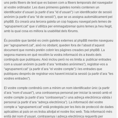
uns petis fitxers de text que es baixen com a fitxers temporals del navegador
al vostre ordinador. Les dues primeres galetes només contenen un
identificador d’usuari (a partir d’ara “id d’usuari”) i un identificador de sessió
anònim (a partir d’ara “id de sessió”), que se us assigna automàticament pel
phpBB. Es crearà una tercera galeta un cop hagueu navegat pels temes de
“agrupament.cat” que s’utilitza per emmagatzemar quins temes ja heu llegit,
amb la qual cosa es millora la usabilitat dels fòrums.
És possible que també es creïn galetes externes al phpBB mentre navegueu
per “agrupament.cat”, això no obstant, queden fora de l’abast d’aquest
document que només pretén cobrir les pàgines creades pel phpBB. La
segona manera en què recollim la vostra informació és a través dels
continguts que publiqueu. Això inclou però no es limita a: publicar entrades
com a usuari anònim (a partir d’ara “entrades anònimes”), registrar-vos a
“agrupament.cat” (a partir d’ara “el vostre compte”) i les entrades que
publiqueu després de registrar-vos havent iniciat la sessió (a partir d’ara “les
vostres entrades”).
El vostre compte contindrà com a mínim un nom identificador únic (a partir
d’ara “nom d’usuari”), una contrasenya personal per iniciar la sessió amb el
vostre compte (a partir d’ara “contrasenya”) i una adreça electrònica vàlida i
personal (a partir d’ara “adreça electrònica”). La informació del vostre
compte a “agrupament.cat” està protegida per les lleis de protecció de dades
aplicables al país on es troba allotjat el nostre lloc web. Tota informació més
enllà del nom d’usuari, contrasenya i adreça electrònica requerits per