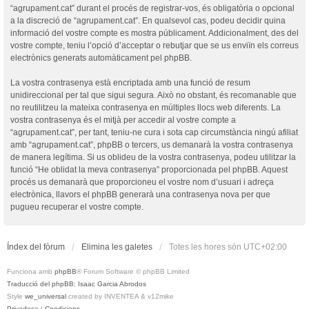
“agrupament.cat” durant el procés de registrar-vos, és obligatòria o opcional
a la discreció de “agrupament.cat”. En qualsevol cas, podeu decidir quina
informació del vostre compte es mostra públicament. Addicionalment, des del
vostre compte, teniu l’opció d’acceptar o rebutjar que se us enviïn els correus
electrònics generats automàticament pel phpBB.
La vostra contrasenya està encriptada amb una funció de resum
unidireccional per tal que sigui segura. Això no obstant, és recomanable que
no reutilitzeu la mateixa contrasenya en múltiples llocs web diferents. La
vostra contrasenya és el mitjà per accedir al vostre compte a
“agrupament.cat”, per tant, teniu-ne cura i sota cap circumstància ningú afiliat
amb “agrupament.cat”, phpBB o tercers, us demanarà la vostra contrasenya
de manera legítima. Si us oblideu de la vostra contrasenya, podeu utilitzar la
funció “He oblidat la meva contrasenya” proporcionada pel phpBB. Aquest
procés us demanarà que proporcioneu el vostre nom d’usuari i adreça
electrònica, llavors el phpBB generarà una contrasenya nova per que
pugueu recuperar el vostre compte.
Índex del fòrum
Elimina les galetes
Totes les hores són
UTC+02:00
Funciona amb
phpBB
® Forum Software © phpBB Limited
Traducció del phpBB: Isaac Garcia Abrodos
Style
we_universal
created by INVENTEA & v12mike
Privadesa
|
Condicions