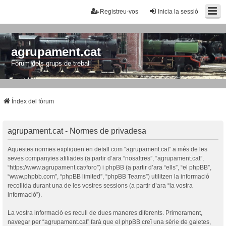
Registreu-vos
Inicia la sessió
agrupament.cat
Fòrum dels grups de treball
Índex del fòrum
agrupament.cat - Normes de privadesa
Aquestes normes expliquen en detall com “agrupament.cat” a més de les
seves companyies afiliades (a partir d’ara “nosaltres”, “agrupament.cat”,
“https://www.agrupament.cat/foro”) i phpBB (a partir d’ara “ells”, “el phpBB”,
“www.phpbb.com”, “phpBB limited”, “phpBB Teams”) utilitzen la informació
recollida durant una de les vostres sessions (a partir d’ara “la vostra
informació”).
La vostra informació es recull de dues maneres diferents. Primerament,
navegar per “agrupament.cat” farà que el phpBB creï una sèrie de galetes,