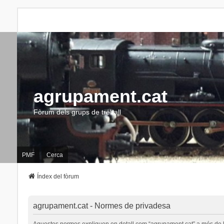
agrupament.cat
Fòrum dels grups de treball
PMF
Cerca
Índex del fòrum
agrupament.cat - Normes de privadesa
Aquestes normes expliquen en detall com “agrupament.cat” a més de les s