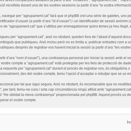
ó recollida durant una de les vostres sessions (a partir d’ara “la vostra informació”
 navegar per “agrupament.cat” farà que el phpBB creï una sèrie de galetes, uns pet
ficador d’usuari (a partir d’ara “id d’usuari”) i un identificador de sessió anònim (
de “agrupament.cat” que s’utilitza per emmagatzemar quins temes ja heu llegit, amb
egueu per “agrupament.cat”, això no obstant, queden fora de l’abast d’aquest doc
ntinguts que publiqueu. Això inclou però no es limita a: publicar entrades com a us
ubliqueu després de registrar-vos havent iniciat la sessió (a partir d’ara “les vostre
tir d’ara “nom d’usuari”), una contrasenya personal per iniciar la sessió amb el vo
l vostre compte a “agrupament.cat” està protegida per les lleis de protecció de dades
a requerits per “agrupament.cat” durant el procés de registrar-vos, és obligatòria 
cionalment, des del vostre compte, teniu l’opció d’acceptar o rebutjar que se us e
cional per tal que sigui segura. Això no obstant, és recomanable que no reutilitze
”, per tant, teniu-ne cura i sota cap circumstància ningú afiliat amb “agrupament.
funció “He oblidat la meva contrasenya” proporcionada pel phpBB. Aquest procés us 
erar el vostre compte.
Ín