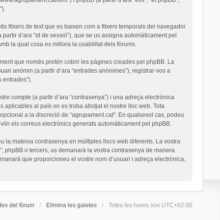
).
is fitxers de text que es baixen com a fitxers temporals del navegador
a partir d’ara “id de sessió”), que se us assigna automàticament pel
 la qual cosa es millora la usabilitat dels fòrums.
ument que només pretén cobrir les pàgines creades pel phpBB. La
uari anònim (a partir d’ara “entrades anònimes”), registrar-vos a
s entrades”).
stre compte (a partir d’ara “contrasenya”) i una adreça electrònica
 aplicables al país on es troba allotjat el nostre lloc web. Tota
o opcional a la discreció de “agrupament.cat”. En qualsevol cas, podeu
nviïn els correus electrònics generats automàticament pel phpBB.
u la mateixa contrasenya en múltiples llocs web diferents. La vostra
cat”, phpBB o tercers, us demanarà la vostra contrasenya de manera
demanarà que proporcioneu el vostre nom d’usuari i adreça electrònica,
dex del fòrum
Elimina les galetes
Totes les hores són
UTC+02:00