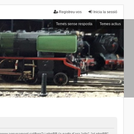
Registreu-vos
Inicia la sessió
Temes sense resposta
Temes actius
ww.agrupament.cat/foro”) i phpBB (a partir d’ara “ells”, “el phpBB”,