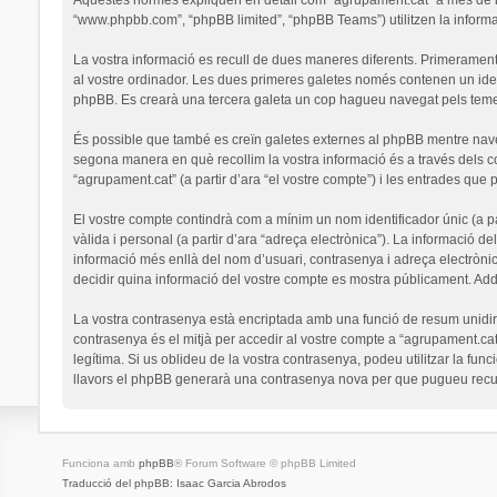
“www.phpbb.com”, “phpBB limited”, “phpBB Teams”) utilitzen la informaci
La vostra informació es recull de dues maneres diferents. Primerament,
al vostre ordinador. Les dues primeres galetes només contenen un identi
phpBB. Es crearà una tercera galeta un cop hagueu navegat pels temes 
És possible que també es creïn galetes externes al phpBB mentre nav
segona manera en què recollim la vostra informació és a través dels co
“agrupament.cat” (a partir d’ara “el vostre compte”) i les entrades que p
El vostre compte contindrà com a mínim un nom identificador únic (a par
vàlida i personal (a partir d’ara “adreça electrònica”). La informació de
informació més enllà del nom d’usuari, contrasenya i adreça electrònic
decidir quina informació del vostre compte es mostra públicament. Addi
La vostra contrasenya està encriptada amb una funció de resum unidirec
contrasenya és el mitjà per accedir al vostre compte a “agrupament.cat
legítima. Si us oblideu de la vostra contrasenya, podeu utilitzar la 
llavors el phpBB generarà una contrasenya nova per que pugueu recup
Funciona amb
phpBB
® Forum Software © phpBB Limited
Traducció del phpBB: Isaac Garcia Abrodos