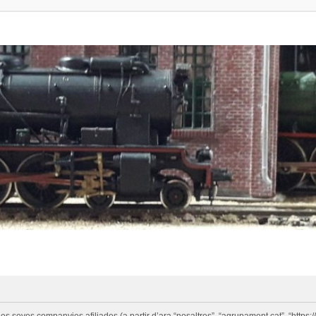
eves companyies afiliades (a partir d’ara “nosaltres”, “agrupament.cat”, “https://w