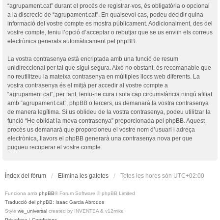
“agrupament.cat” durant el procés de registrar-vos, és obligatòria o opcional
a la discreció de “agrupament.cat”. En qualsevol cas, podeu decidir quina
informació del vostre compte es mostra públicament. Addicionalment, des del
vostre compte, teniu l’opció d’acceptar o rebutjar que se us enviïn els correus
electrònics generats automàticament pel phpBB.
La vostra contrasenya està encriptada amb una funció de resum
unidireccional per tal que sigui segura. Això no obstant, és recomanable que
no reutilitzeu la mateixa contrasenya en múltiples llocs web diferents. La
vostra contrasenya és el mitjà per accedir al vostre compte a
“agrupament.cat”, per tant, teniu-ne cura i sota cap circumstància ningú afiliat
amb “agrupament.cat”, phpBB o tercers, us demanarà la vostra contrasenya
de manera legítima. Si us oblideu de la vostra contrasenya, podeu utilitzar la
funció “He oblidat la meva contrasenya” proporcionada pel phpBB. Aquest
procés us demanarà que proporcioneu el vostre nom d’usuari i adreça
electrònica, llavors el phpBB generarà una contrasenya nova per que
pugueu recuperar el vostre compte.
Índex del fòrum
Elimina les galetes
Totes les hores són
UTC+02:00
Funciona amb
phpBB
® Forum Software © phpBB Limited
Traducció del phpBB: Isaac Garcia Abrodos
Style
we_universal
created by INVENTEA & v12mike
Privadesa
|
Condicions