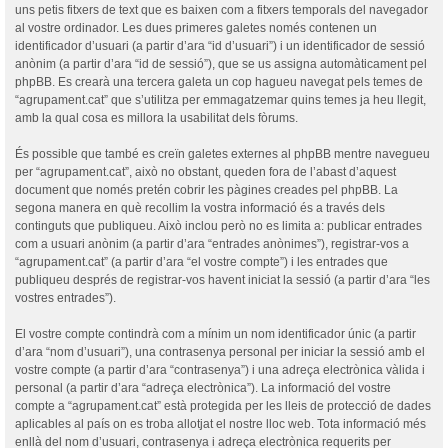
uns petis fitxers de text que es baixen com a fitxers temporals del navegador
al vostre ordinador. Les dues primeres galetes només contenen un
identificador d’usuari (a partir d’ara “id d’usuari”) i un identificador de sessió
anònim (a partir d’ara “id de sessió”), que se us assigna automàticament pel
phpBB. Es crearà una tercera galeta un cop hagueu navegat pels temes de
“agrupament.cat” que s’utilitza per emmagatzemar quins temes ja heu llegit,
amb la qual cosa es millora la usabilitat dels fòrums.
És possible que també es creïn galetes externes al phpBB mentre navegueu
per “agrupament.cat”, això no obstant, queden fora de l’abast d’aquest
document que només pretén cobrir les pàgines creades pel phpBB. La
segona manera en què recollim la vostra informació és a través dels
continguts que publiqueu. Això inclou però no es limita a: publicar entrades
com a usuari anònim (a partir d’ara “entrades anònimes”), registrar-vos a
“agrupament.cat” (a partir d’ara “el vostre compte”) i les entrades que
publiqueu després de registrar-vos havent iniciat la sessió (a partir d’ara “les
vostres entrades”).
El vostre compte contindrà com a mínim un nom identificador únic (a partir
d’ara “nom d’usuari”), una contrasenya personal per iniciar la sessió amb el
vostre compte (a partir d’ara “contrasenya”) i una adreça electrònica vàlida i
personal (a partir d’ara “adreça electrònica”). La informació del vostre
compte a “agrupament.cat” està protegida per les lleis de protecció de dades
aplicables al país on es troba allotjat el nostre lloc web. Tota informació més
enllà del nom d’usuari, contrasenya i adreça electrònica requerits per