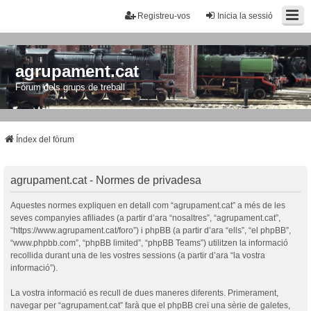
Registreu-vos
Inicia la sessió
agrupament.cat
Fòrum dels grups de treball
Índex del fòrum
agrupament.cat - Normes de privadesa
Aquestes normes expliquen en detall com “agrupament.cat” a més de les
seves companyies afiliades (a partir d’ara “nosaltres”, “agrupament.cat”,
“https://www.agrupament.cat/foro”) i phpBB (a partir d’ara “ells”, “el phpBB”,
“www.phpbb.com”, “phpBB limited”, “phpBB Teams”) utilitzen la informació
recollida durant una de les vostres sessions (a partir d’ara “la vostra
informació”).
La vostra informació es recull de dues maneres diferents. Primerament,
navegar per “agrupament.cat” farà que el phpBB creï una sèrie de galetes,