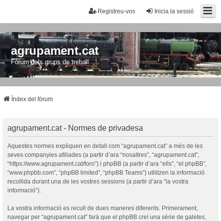
Registreu-vos
Inicia la sessió
agrupament.cat
Fòrum dels grups de treball
Índex del fòrum
agrupament.cat - Normes de privadesa
Aquestes normes expliquen en detall com “agrupament.cat” a més de les
seves companyies afiliades (a partir d’ara “nosaltres”, “agrupament.cat”,
“https://www.agrupament.cat/foro”) i phpBB (a partir d’ara “ells”, “el phpBB”,
“www.phpbb.com”, “phpBB limited”, “phpBB Teams”) utilitzen la informació
recollida durant una de les vostres sessions (a partir d’ara “la vostra
informació”).
La vostra informació es recull de dues maneres diferents. Primerament,
navegar per “agrupament.cat” farà que el phpBB creï una sèrie de galetes,