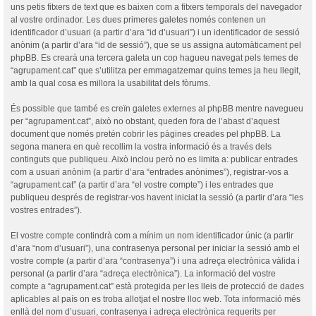
uns petis fitxers de text que es baixen com a fitxers temporals del navegador
al vostre ordinador. Les dues primeres galetes només contenen un
identificador d’usuari (a partir d’ara “id d’usuari”) i un identificador de sessió
anònim (a partir d’ara “id de sessió”), que se us assigna automàticament pel
phpBB. Es crearà una tercera galeta un cop hagueu navegat pels temes de
“agrupament.cat” que s’utilitza per emmagatzemar quins temes ja heu llegit,
amb la qual cosa es millora la usabilitat dels fòrums.
És possible que també es creïn galetes externes al phpBB mentre navegueu
per “agrupament.cat”, això no obstant, queden fora de l’abast d’aquest
document que només pretén cobrir les pàgines creades pel phpBB. La
segona manera en què recollim la vostra informació és a través dels
continguts que publiqueu. Això inclou però no es limita a: publicar entrades
com a usuari anònim (a partir d’ara “entrades anònimes”), registrar-vos a
“agrupament.cat” (a partir d’ara “el vostre compte”) i les entrades que
publiqueu després de registrar-vos havent iniciat la sessió (a partir d’ara “les
vostres entrades”).
El vostre compte contindrà com a mínim un nom identificador únic (a partir
d’ara “nom d’usuari”), una contrasenya personal per iniciar la sessió amb el
vostre compte (a partir d’ara “contrasenya”) i una adreça electrònica vàlida i
personal (a partir d’ara “adreça electrònica”). La informació del vostre
compte a “agrupament.cat” està protegida per les lleis de protecció de dades
aplicables al país on es troba allotjat el nostre lloc web. Tota informació més
enllà del nom d’usuari, contrasenya i adreça electrònica requerits per