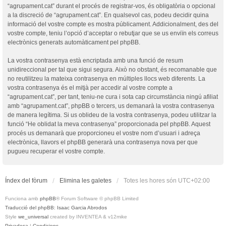
“agrupament.cat” durant el procés de registrar-vos, és obligatòria o opcional
a la discreció de “agrupament.cat”. En qualsevol cas, podeu decidir quina
informació del vostre compte es mostra públicament. Addicionalment, des del
vostre compte, teniu l’opció d’acceptar o rebutjar que se us enviïn els correus
electrònics generats automàticament pel phpBB.
La vostra contrasenya està encriptada amb una funció de resum
unidireccional per tal que sigui segura. Això no obstant, és recomanable que
no reutilitzeu la mateixa contrasenya en múltiples llocs web diferents. La
vostra contrasenya és el mitjà per accedir al vostre compte a
“agrupament.cat”, per tant, teniu-ne cura i sota cap circumstància ningú afiliat
amb “agrupament.cat”, phpBB o tercers, us demanarà la vostra contrasenya
de manera legítima. Si us oblideu de la vostra contrasenya, podeu utilitzar la
funció “He oblidat la meva contrasenya” proporcionada pel phpBB. Aquest
procés us demanarà que proporcioneu el vostre nom d’usuari i adreça
electrònica, llavors el phpBB generarà una contrasenya nova per que
pugueu recuperar el vostre compte.
Índex del fòrum
Elimina les galetes
Totes les hores són
UTC+02:00
Funciona amb
phpBB
® Forum Software © phpBB Limited
Traducció del phpBB: Isaac Garcia Abrodos
Style
we_universal
created by INVENTEA & v12mike
Privadesa
|
Condicions