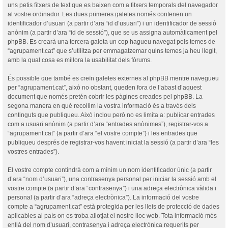
uns petis fitxers de text que es baixen com a fitxers temporals del navegador
al vostre ordinador. Les dues primeres galetes només contenen un
identificador d’usuari (a partir d’ara “id d’usuari”) i un identificador de sessió
anònim (a partir d’ara “id de sessió”), que se us assigna automàticament pel
phpBB. Es crearà una tercera galeta un cop hagueu navegat pels temes de
“agrupament.cat” que s’utilitza per emmagatzemar quins temes ja heu llegit,
amb la qual cosa es millora la usabilitat dels fòrums.
És possible que també es creïn galetes externes al phpBB mentre navegueu
per “agrupament.cat”, això no obstant, queden fora de l’abast d’aquest
document que només pretén cobrir les pàgines creades pel phpBB. La
segona manera en què recollim la vostra informació és a través dels
continguts que publiqueu. Això inclou però no es limita a: publicar entrades
com a usuari anònim (a partir d’ara “entrades anònimes”), registrar-vos a
“agrupament.cat” (a partir d’ara “el vostre compte”) i les entrades que
publiqueu després de registrar-vos havent iniciat la sessió (a partir d’ara “les
vostres entrades”).
El vostre compte contindrà com a mínim un nom identificador únic (a partir
d’ara “nom d’usuari”), una contrasenya personal per iniciar la sessió amb el
vostre compte (a partir d’ara “contrasenya”) i una adreça electrònica vàlida i
personal (a partir d’ara “adreça electrònica”). La informació del vostre
compte a “agrupament.cat” està protegida per les lleis de protecció de dades
aplicables al país on es troba allotjat el nostre lloc web. Tota informació més
enllà del nom d’usuari, contrasenya i adreça electrònica requerits per