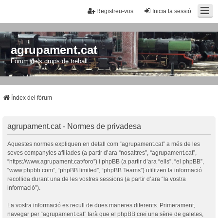
Registreu-vos
Inicia la sessió
agrupament.cat
Fòrum dels grups de treball
Índex del fòrum
agrupament.cat - Normes de privadesa
Aquestes normes expliquen en detall com “agrupament.cat” a més de les
seves companyies afiliades (a partir d’ara “nosaltres”, “agrupament.cat”,
“https://www.agrupament.cat/foro”) i phpBB (a partir d’ara “ells”, “el phpBB”,
“www.phpbb.com”, “phpBB limited”, “phpBB Teams”) utilitzen la informació
recollida durant una de les vostres sessions (a partir d’ara “la vostra
informació”).
La vostra informació es recull de dues maneres diferents. Primerament,
navegar per “agrupament.cat” farà que el phpBB creï una sèrie de galetes,