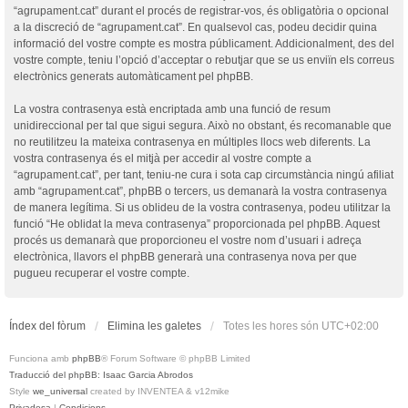
“agrupament.cat” durant el procés de registrar-vos, és obligatòria o opcional
a la discreció de “agrupament.cat”. En qualsevol cas, podeu decidir quina
informació del vostre compte es mostra públicament. Addicionalment, des del
vostre compte, teniu l’opció d’acceptar o rebutjar que se us enviïn els correus
electrònics generats automàticament pel phpBB.
La vostra contrasenya està encriptada amb una funció de resum
unidireccional per tal que sigui segura. Això no obstant, és recomanable que
no reutilitzeu la mateixa contrasenya en múltiples llocs web diferents. La
vostra contrasenya és el mitjà per accedir al vostre compte a
“agrupament.cat”, per tant, teniu-ne cura i sota cap circumstància ningú afiliat
amb “agrupament.cat”, phpBB o tercers, us demanarà la vostra contrasenya
de manera legítima. Si us oblideu de la vostra contrasenya, podeu utilitzar la
funció “He oblidat la meva contrasenya” proporcionada pel phpBB. Aquest
procés us demanarà que proporcioneu el vostre nom d’usuari i adreça
electrònica, llavors el phpBB generarà una contrasenya nova per que
pugueu recuperar el vostre compte.
Índex del fòrum
Elimina les galetes
Totes les hores són
UTC+02:00
Funciona amb
phpBB
® Forum Software © phpBB Limited
Traducció del phpBB: Isaac Garcia Abrodos
Style
we_universal
created by INVENTEA & v12mike
Privadesa
|
Condicions