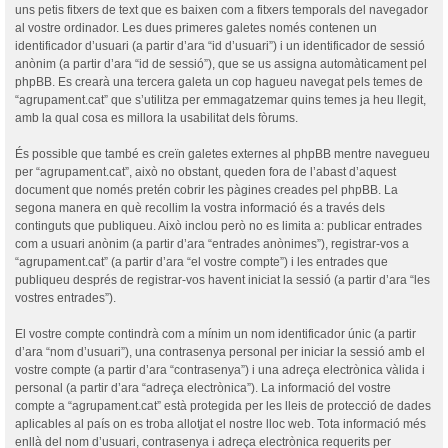
uns petis fitxers de text que es baixen com a fitxers temporals del navegador
al vostre ordinador. Les dues primeres galetes només contenen un
identificador d’usuari (a partir d’ara “id d’usuari”) i un identificador de sessió
anònim (a partir d’ara “id de sessió”), que se us assigna automàticament pel
phpBB. Es crearà una tercera galeta un cop hagueu navegat pels temes de
“agrupament.cat” que s’utilitza per emmagatzemar quins temes ja heu llegit,
amb la qual cosa es millora la usabilitat dels fòrums.
És possible que també es creïn galetes externes al phpBB mentre navegueu
per “agrupament.cat”, això no obstant, queden fora de l’abast d’aquest
document que només pretén cobrir les pàgines creades pel phpBB. La
segona manera en què recollim la vostra informació és a través dels
continguts que publiqueu. Això inclou però no es limita a: publicar entrades
com a usuari anònim (a partir d’ara “entrades anònimes”), registrar-vos a
“agrupament.cat” (a partir d’ara “el vostre compte”) i les entrades que
publiqueu després de registrar-vos havent iniciat la sessió (a partir d’ara “les
vostres entrades”).
El vostre compte contindrà com a mínim un nom identificador únic (a partir
d’ara “nom d’usuari”), una contrasenya personal per iniciar la sessió amb el
vostre compte (a partir d’ara “contrasenya”) i una adreça electrònica vàlida i
personal (a partir d’ara “adreça electrònica”). La informació del vostre
compte a “agrupament.cat” està protegida per les lleis de protecció de dades
aplicables al país on es troba allotjat el nostre lloc web. Tota informació més
enllà del nom d’usuari, contrasenya i adreça electrònica requerits per