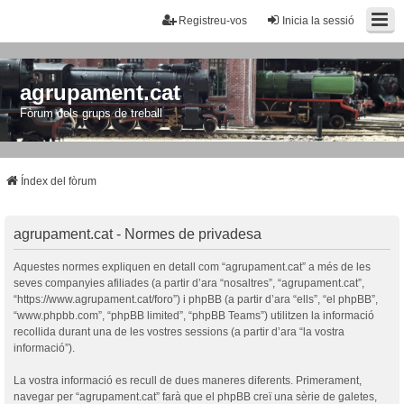
Registreu-vos
Inicia la sessió
agrupament.cat
Fòrum dels grups de treball
Índex del fòrum
agrupament.cat - Normes de privadesa
Aquestes normes expliquen en detall com “agrupament.cat” a més de les
seves companyies afiliades (a partir d’ara “nosaltres”, “agrupament.cat”,
“https://www.agrupament.cat/foro”) i phpBB (a partir d’ara “ells”, “el phpBB”,
“www.phpbb.com”, “phpBB limited”, “phpBB Teams”) utilitzen la informació
recollida durant una de les vostres sessions (a partir d’ara “la vostra
informació”).
La vostra informació es recull de dues maneres diferents. Primerament,
navegar per “agrupament.cat” farà que el phpBB creï una sèrie de galetes,