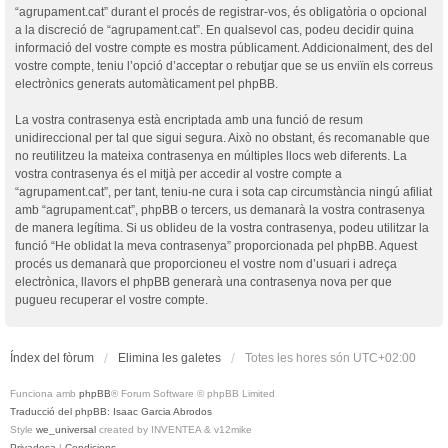
“agrupament.cat” durant el procés de registrar-vos, és obligatòria o opcional
a la discreció de “agrupament.cat”. En qualsevol cas, podeu decidir quina
informació del vostre compte es mostra públicament. Addicionalment, des del
vostre compte, teniu l’opció d’acceptar o rebutjar que se us enviïn els correus
electrònics generats automàticament pel phpBB.
La vostra contrasenya està encriptada amb una funció de resum
unidireccional per tal que sigui segura. Això no obstant, és recomanable que
no reutilitzeu la mateixa contrasenya en múltiples llocs web diferents. La
vostra contrasenya és el mitjà per accedir al vostre compte a
“agrupament.cat”, per tant, teniu-ne cura i sota cap circumstància ningú afiliat
amb “agrupament.cat”, phpBB o tercers, us demanarà la vostra contrasenya
de manera legítima. Si us oblideu de la vostra contrasenya, podeu utilitzar la
funció “He oblidat la meva contrasenya” proporcionada pel phpBB. Aquest
procés us demanarà que proporcioneu el vostre nom d’usuari i adreça
electrònica, llavors el phpBB generarà una contrasenya nova per que
pugueu recuperar el vostre compte.
Índex del fòrum
Elimina les galetes
Totes les hores són
UTC+02:00
Funciona amb
phpBB
® Forum Software © phpBB Limited
Traducció del phpBB: Isaac Garcia Abrodos
Style
we_universal
created by INVENTEA & v12mike
Privadesa
|
Condicions