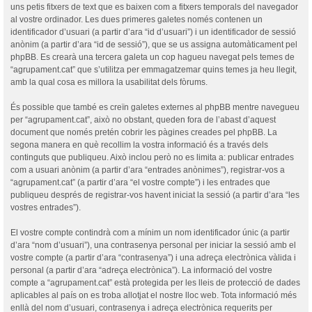
uns petis fitxers de text que es baixen com a fitxers temporals del navegador
al vostre ordinador. Les dues primeres galetes només contenen un
identificador d’usuari (a partir d’ara “id d’usuari”) i un identificador de sessió
anònim (a partir d’ara “id de sessió”), que se us assigna automàticament pel
phpBB. Es crearà una tercera galeta un cop hagueu navegat pels temes de
“agrupament.cat” que s’utilitza per emmagatzemar quins temes ja heu llegit,
amb la qual cosa es millora la usabilitat dels fòrums.
És possible que també es creïn galetes externes al phpBB mentre navegueu
per “agrupament.cat”, això no obstant, queden fora de l’abast d’aquest
document que només pretén cobrir les pàgines creades pel phpBB. La
segona manera en què recollim la vostra informació és a través dels
continguts que publiqueu. Això inclou però no es limita a: publicar entrades
com a usuari anònim (a partir d’ara “entrades anònimes”), registrar-vos a
“agrupament.cat” (a partir d’ara “el vostre compte”) i les entrades que
publiqueu després de registrar-vos havent iniciat la sessió (a partir d’ara “les
vostres entrades”).
El vostre compte contindrà com a mínim un nom identificador únic (a partir
d’ara “nom d’usuari”), una contrasenya personal per iniciar la sessió amb el
vostre compte (a partir d’ara “contrasenya”) i una adreça electrònica vàlida i
personal (a partir d’ara “adreça electrònica”). La informació del vostre
compte a “agrupament.cat” està protegida per les lleis de protecció de dades
aplicables al país on es troba allotjat el nostre lloc web. Tota informació més
enllà del nom d’usuari, contrasenya i adreça electrònica requerits per