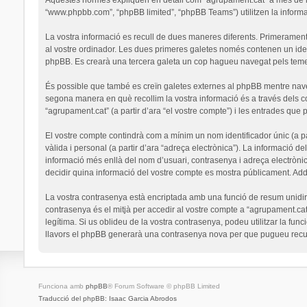
“www.phpbb.com”, “phpBB limited”, “phpBB Teams”) utilitzen la informaci
La vostra informació es recull de dues maneres diferents. Primerament,
al vostre ordinador. Les dues primeres galetes només contenen un identi
phpBB. Es crearà una tercera galeta un cop hagueu navegat pels temes 
És possible que també es creïn galetes externes al phpBB mentre nav
segona manera en què recollim la vostra informació és a través dels co
“agrupament.cat” (a partir d’ara “el vostre compte”) i les entrades que p
El vostre compte contindrà com a mínim un nom identificador únic (a par
vàlida i personal (a partir d’ara “adreça electrònica”). La informació de
informació més enllà del nom d’usuari, contrasenya i adreça electrònic
decidir quina informació del vostre compte es mostra públicament. Addi
La vostra contrasenya està encriptada amb una funció de resum unidirec
contrasenya és el mitjà per accedir al vostre compte a “agrupament.cat
legítima. Si us oblideu de la vostra contrasenya, podeu utilitzar la 
llavors el phpBB generarà una contrasenya nova per que pugueu recup
Funciona amb
phpBB
® Forum Software © phpBB Limited
Traducció del phpBB: Isaac Garcia Abrodos