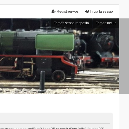
Registreu-vos
Inicia la sessió
Temes sense resposta
Temes actius
ww.agrupament.cat/foro”) i phpBB (a partir d’ara “ells”, “el phpBB”,