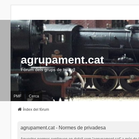
agrupament.cat
Fòrum dels grups de treball
PMF
Cerca
Índex del fòrum
agrupament.cat - Normes de privadesa
Aquestes normes expliquen en detall com “agrupament.cat” a més de les s