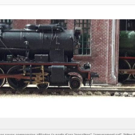
eves companyies afiliades (a partir d’ara “nosaltres”, “agrupament.cat”, “https://w