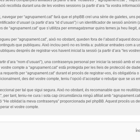
ó recollida durant una de les vostres sessions (a partir d’ara “la vostra informació”
 navegar per “agrupament.cat” farà que el phpBB creï una sèrie de galetes, uns pet
ficador d’usuari (a partir d’ara “id d’usuari”) i un identificador de sessió anònim (
de “agrupament.cat” que s’utilitza per emmagatzemar quins temes ja heu llegit, amb
egueu per “agrupament.cat”, això no obstant, queden fora de l’abast d’aquest doc
ntinguts que publiqueu. Això inclou però no es limita a: publicar entrades com a us
ubliqueu després de registrar-vos havent iniciat la sessió (a partir d’ara “les vostre
tir d’ara “nom d’usuari”), una contrasenya personal per iniciar la sessió amb el vo
l vostre compte a “agrupament.cat” està protegida per les lleis de protecció de dades
a requerits per “agrupament.cat” durant el procés de registrar-vos, és obligatòria 
cionalment, des del vostre compte, teniu l’opció d’acceptar o rebutjar que se us e
cional per tal que sigui segura. Això no obstant, és recomanable que no reutilitze
”, per tant, teniu-ne cura i sota cap circumstància ningú afiliat amb “agrupament.
funció “He oblidat la meva contrasenya” proporcionada pel phpBB. Aquest procés us 
erar el vostre compte.
Ín