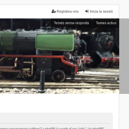
Registreu-vos
Inicia la sessió
Temes sense resposta
Temes actius
ww.agrupament.cat/foro”) i phpBB (a partir d’ara “ells”, “el phpBB”,