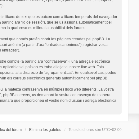
).
is fitxers de text que es baixen com a fitxers temporals del navegador
a partir d’ara “id de sessió”), que se us assigna automàticament pel
 la qual cosa es millora la usabilitat dels fòrums.
ument que només pretén cobrir les pàgines creades pel phpBB. La
uari anònim (a partir d’ara “entrades anònimes”), registrar-vos a
s entrades”).
stre compte (a partir d’ara “contrasenya”) i una adreça electrònica
 aplicables al país on es troba allotjat el nostre lloc web. Tota
o opcional a la discreció de “agrupament.cat”. En qualsevol cas, podeu
nviïn els correus electrònics generats automàticament pel phpBB.
u la mateixa contrasenya en múltiples llocs web diferents. La vostra
cat”, phpBB o tercers, us demanarà la vostra contrasenya de manera
demanarà que proporcioneu el vostre nom d’usuari i adreça electrònica,
dex del fòrum
Elimina les galetes
Totes les hores són
UTC+02:00