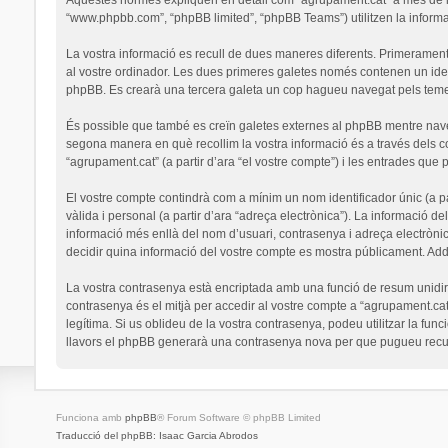
“www.phpbb.com”, “phpBB limited”, “phpBB Teams”) utilitzen la informaci
La vostra informació es recull de dues maneres diferents. Primerament,
al vostre ordinador. Les dues primeres galetes només contenen un identi
phpBB. Es crearà una tercera galeta un cop hagueu navegat pels temes 
És possible que també es creïn galetes externes al phpBB mentre nav
segona manera en què recollim la vostra informació és a través dels co
“agrupament.cat” (a partir d’ara “el vostre compte”) i les entrades que p
El vostre compte contindrà com a mínim un nom identificador únic (a par
vàlida i personal (a partir d’ara “adreça electrònica”). La informació de
informació més enllà del nom d’usuari, contrasenya i adreça electrònic
decidir quina informació del vostre compte es mostra públicament. Addi
La vostra contrasenya està encriptada amb una funció de resum unidirec
contrasenya és el mitjà per accedir al vostre compte a “agrupament.cat
legítima. Si us oblideu de la vostra contrasenya, podeu utilitzar la 
llavors el phpBB generarà una contrasenya nova per que pugueu recup
Funciona amb
phpBB
® Forum Software © phpBB Limited
Traducció del phpBB: Isaac Garcia Abrodos