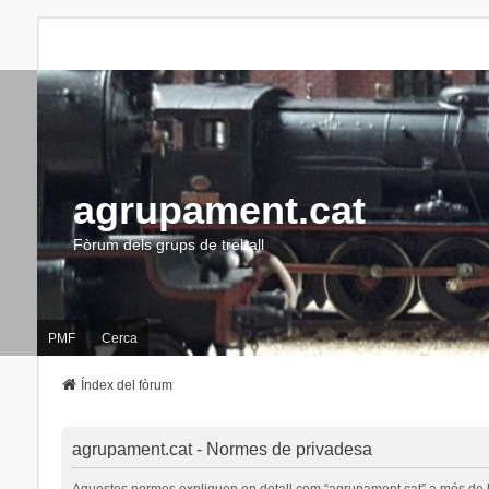
agrupament.cat
Fòrum dels grups de treball
PMF
Cerca
Índex del fòrum
agrupament.cat - Normes de privadesa
Aquestes normes expliquen en detall com “agrupament.cat” a més de les s