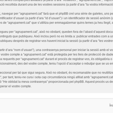
ó recollida durant una de les vostres sessions (a partir d’ara “la vostra informació”
 navegar per “agrupament.cat” farà que el phpBB creï una sèrie de galetes, uns pet
ficador d’usuari (a partir d’ara “id d’usuari”) i un identificador de sessió anònim (
de “agrupament.cat” que s’utilitza per emmagatzemar quins temes ja heu llegit, amb
egueu per “agrupament.cat”, això no obstant, queden fora de l’abast d’aquest doc
ntinguts que publiqueu. Això inclou però no es limita a: publicar entrades com a us
ubliqueu després de registrar-vos havent iniciat la sessió (a partir d’ara “les vostre
tir d’ara “nom d’usuari”), una contrasenya personal per iniciar la sessió amb el vo
l vostre compte a “agrupament.cat” està protegida per les lleis de protecció de dades
a requerits per “agrupament.cat” durant el procés de registrar-vos, és obligatòria 
cionalment, des del vostre compte, teniu l’opció d’acceptar o rebutjar que se us e
cional per tal que sigui segura. Això no obstant, és recomanable que no reutilitze
”, per tant, teniu-ne cura i sota cap circumstància ningú afiliat amb “agrupament.
funció “He oblidat la meva contrasenya” proporcionada pel phpBB. Aquest procés us 
erar el vostre compte.
Ín