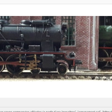
eves companyies afiliades (a partir d’ara “nosaltres”, “agrupament.cat”, “https://w