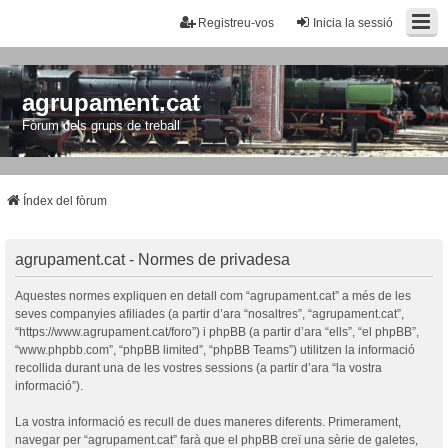
Registreu-vos
Inicia la sessió
agrupament.cat
Fòrum dels grups de treball
Índex del fòrum
agrupament.cat - Normes de privadesa
Aquestes normes expliquen en detall com “agrupament.cat” a més de les
seves companyies afiliades (a partir d’ara “nosaltres”, “agrupament.cat”,
“https://www.agrupament.cat/foro”) i phpBB (a partir d’ara “ells”, “el phpBB”,
“www.phpbb.com”, “phpBB limited”, “phpBB Teams”) utilitzen la informació
recollida durant una de les vostres sessions (a partir d’ara “la vostra
informació”).
La vostra informació es recull de dues maneres diferents. Primerament,
navegar per “agrupament.cat” farà que el phpBB creï una sèrie de galetes,