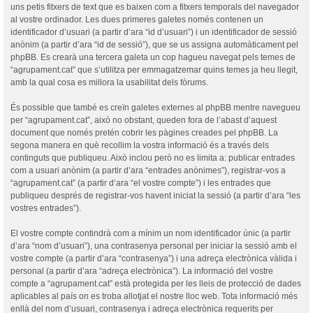
uns petis fitxers de text que es baixen com a fitxers temporals del navegador
al vostre ordinador. Les dues primeres galetes només contenen un
identificador d’usuari (a partir d’ara “id d’usuari”) i un identificador de sessió
anònim (a partir d’ara “id de sessió”), que se us assigna automàticament pel
phpBB. Es crearà una tercera galeta un cop hagueu navegat pels temes de
“agrupament.cat” que s’utilitza per emmagatzemar quins temes ja heu llegit,
amb la qual cosa es millora la usabilitat dels fòrums.
És possible que també es creïn galetes externes al phpBB mentre navegueu
per “agrupament.cat”, això no obstant, queden fora de l’abast d’aquest
document que només pretén cobrir les pàgines creades pel phpBB. La
segona manera en què recollim la vostra informació és a través dels
continguts que publiqueu. Això inclou però no es limita a: publicar entrades
com a usuari anònim (a partir d’ara “entrades anònimes”), registrar-vos a
“agrupament.cat” (a partir d’ara “el vostre compte”) i les entrades que
publiqueu després de registrar-vos havent iniciat la sessió (a partir d’ara “les
vostres entrades”).
El vostre compte contindrà com a mínim un nom identificador únic (a partir
d’ara “nom d’usuari”), una contrasenya personal per iniciar la sessió amb el
vostre compte (a partir d’ara “contrasenya”) i una adreça electrònica vàlida i
personal (a partir d’ara “adreça electrònica”). La informació del vostre
compte a “agrupament.cat” està protegida per les lleis de protecció de dades
aplicables al país on es troba allotjat el nostre lloc web. Tota informació més
enllà del nom d’usuari, contrasenya i adreça electrònica requerits per