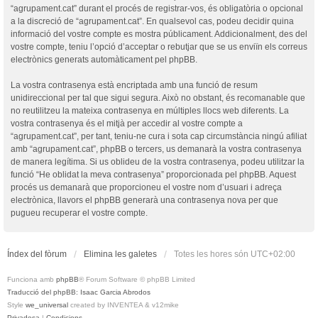
“agrupament.cat” durant el procés de registrar-vos, és obligatòria o opcional
a la discreció de “agrupament.cat”. En qualsevol cas, podeu decidir quina
informació del vostre compte es mostra públicament. Addicionalment, des del
vostre compte, teniu l’opció d’acceptar o rebutjar que se us enviïn els correus
electrònics generats automàticament pel phpBB.
La vostra contrasenya està encriptada amb una funció de resum
unidireccional per tal que sigui segura. Això no obstant, és recomanable que
no reutilitzeu la mateixa contrasenya en múltiples llocs web diferents. La
vostra contrasenya és el mitjà per accedir al vostre compte a
“agrupament.cat”, per tant, teniu-ne cura i sota cap circumstància ningú afiliat
amb “agrupament.cat”, phpBB o tercers, us demanarà la vostra contrasenya
de manera legítima. Si us oblideu de la vostra contrasenya, podeu utilitzar la
funció “He oblidat la meva contrasenya” proporcionada pel phpBB. Aquest
procés us demanarà que proporcioneu el vostre nom d’usuari i adreça
electrònica, llavors el phpBB generarà una contrasenya nova per que
pugueu recuperar el vostre compte.
Índex del fòrum
Elimina les galetes
Totes les hores són
UTC+02:00
Funciona amb
phpBB
® Forum Software © phpBB Limited
Traducció del phpBB: Isaac Garcia Abrodos
Style
we_universal
created by INVENTEA & v12mike
Privadesa
|
Condicions