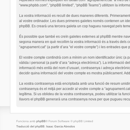
“www.phpbb.com”, “phpBB limited”, “phpBB Teams”) utilitzen la informaci
La vostra informació es recull de dues maneres diferents. Primerament,
al vostre ordinador. Les dues primeres galetes només contenen un identi
phpBB. Es crearà una tercera galeta un cop hagueu navegat pels temes 
És possible que també es creïn galetes externes al phpBB mentre nav
segona manera en què recollim la vostra informació és a través dels co
“agrupament.cat” (a partir d’ara “el vostre compte”) i les entrades que p
El vostre compte contindrà com a mínim un nom identificador únic (a par
vàlida i personal (a partir d’ara “adreça electrònica”). La informació de
informació més enllà del nom d’usuari, contrasenya i adreça electrònic
decidir quina informació del vostre compte es mostra públicament. Addi
La vostra contrasenya està encriptada amb una funció de resum unidirec
contrasenya és el mitjà per accedir al vostre compte a “agrupament.cat
legítima. Si us oblideu de la vostra contrasenya, podeu utilitzar la 
llavors el phpBB generarà una contrasenya nova per que pugueu recup
Funciona amb
phpBB
® Forum Software © phpBB Limited
Traducció del phpBB: Isaac Garcia Abrodos