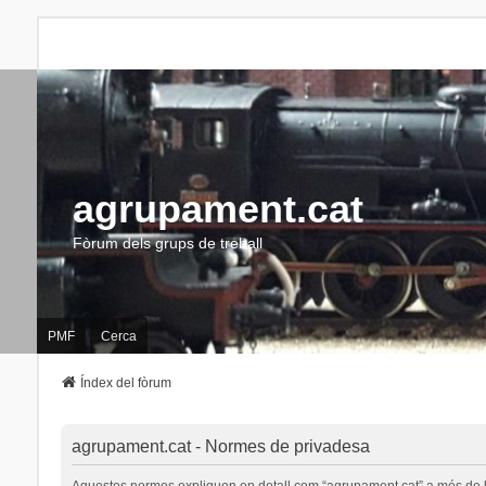
agrupament.cat
Fòrum dels grups de treball
PMF
Cerca
Índex del fòrum
agrupament.cat - Normes de privadesa
Aquestes normes expliquen en detall com “agrupament.cat” a més de les s