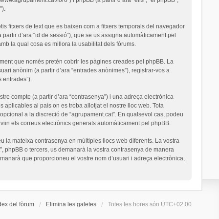
).
is fitxers de text que es baixen com a fitxers temporals del navegador
a partir d’ara “id de sessió”), que se us assigna automàticament pel
 la qual cosa es millora la usabilitat dels fòrums.
ument que només pretén cobrir les pàgines creades pel phpBB. La
uari anònim (a partir d’ara “entrades anònimes”), registrar-vos a
s entrades”).
stre compte (a partir d’ara “contrasenya”) i una adreça electrònica
 aplicables al país on es troba allotjat el nostre lloc web. Tota
o opcional a la discreció de “agrupament.cat”. En qualsevol cas, podeu
nviïn els correus electrònics generats automàticament pel phpBB.
u la mateixa contrasenya en múltiples llocs web diferents. La vostra
cat”, phpBB o tercers, us demanarà la vostra contrasenya de manera
demanarà que proporcioneu el vostre nom d’usuari i adreça electrònica,
dex del fòrum
Elimina les galetes
Totes les hores són
UTC+02:00