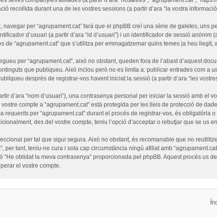
ó recollida durant una de les vostres sessions (a partir d’ara “la vostra informació”
 navegar per “agrupament.cat” farà que el phpBB creï una sèrie de galetes, uns pet
ficador d’usuari (a partir d’ara “id d’usuari”) i un identificador de sessió anònim (
de “agrupament.cat” que s’utilitza per emmagatzemar quins temes ja heu llegit, amb
egueu per “agrupament.cat”, això no obstant, queden fora de l’abast d’aquest doc
ntinguts que publiqueu. Això inclou però no es limita a: publicar entrades com a us
ubliqueu després de registrar-vos havent iniciat la sessió (a partir d’ara “les vostre
tir d’ara “nom d’usuari”), una contrasenya personal per iniciar la sessió amb el vo
l vostre compte a “agrupament.cat” està protegida per les lleis de protecció de dades
a requerits per “agrupament.cat” durant el procés de registrar-vos, és obligatòria 
cionalment, des del vostre compte, teniu l’opció d’acceptar o rebutjar que se us e
cional per tal que sigui segura. Això no obstant, és recomanable que no reutilitze
”, per tant, teniu-ne cura i sota cap circumstància ningú afiliat amb “agrupament.
funció “He oblidat la meva contrasenya” proporcionada pel phpBB. Aquest procés us 
erar el vostre compte.
Ín