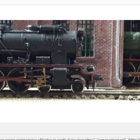
eves companyies afiliades (a partir d’ara “nosaltres”, “agrupament.cat”, “https://w