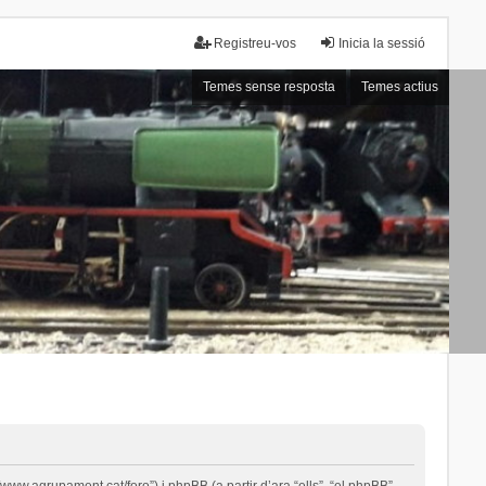
Registreu-vos
Inicia la sessió
Temes sense resposta
Temes actius
ww.agrupament.cat/foro”) i phpBB (a partir d’ara “ells”, “el phpBB”,