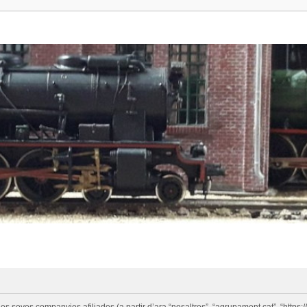
eves companyies afiliades (a partir d’ara “nosaltres”, “agrupament.cat”, “https://w