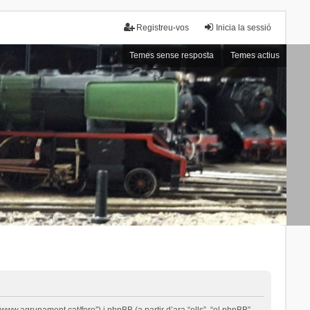
Registreu-vos
Inicia la sessió
Temes sense resposta
Temes actius
ww.agrupament.cat/foro”) i phpBB (a partir d’ara “ells”, “el phpBB”,