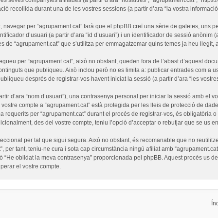
ó recollida durant una de les vostres sessions (a partir d’ara “la vostra informació”
 navegar per “agrupament.cat” farà que el phpBB creï una sèrie de galetes, uns pet
ficador d’usuari (a partir d’ara “id d’usuari”) i un identificador de sessió anònim (
de “agrupament.cat” que s’utilitza per emmagatzemar quins temes ja heu llegit, amb
egueu per “agrupament.cat”, això no obstant, queden fora de l’abast d’aquest doc
ntinguts que publiqueu. Això inclou però no es limita a: publicar entrades com a us
ubliqueu després de registrar-vos havent iniciat la sessió (a partir d’ara “les vostre
tir d’ara “nom d’usuari”), una contrasenya personal per iniciar la sessió amb el vo
l vostre compte a “agrupament.cat” està protegida per les lleis de protecció de dades
a requerits per “agrupament.cat” durant el procés de registrar-vos, és obligatòria 
cionalment, des del vostre compte, teniu l’opció d’acceptar o rebutjar que se us e
cional per tal que sigui segura. Això no obstant, és recomanable que no reutilitze
”, per tant, teniu-ne cura i sota cap circumstància ningú afiliat amb “agrupament.
funció “He oblidat la meva contrasenya” proporcionada pel phpBB. Aquest procés us 
erar el vostre compte.
Ín