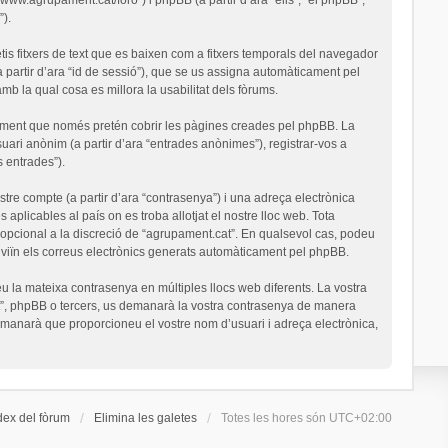
).
is fitxers de text que es baixen com a fitxers temporals del navegador
a partir d’ara “id de sessió”), que se us assigna automàticament pel
 la qual cosa es millora la usabilitat dels fòrums.
ument que només pretén cobrir les pàgines creades pel phpBB. La
uari anònim (a partir d’ara “entrades anònimes”), registrar-vos a
s entrades”).
stre compte (a partir d’ara “contrasenya”) i una adreça electrònica
 aplicables al país on es troba allotjat el nostre lloc web. Tota
o opcional a la discreció de “agrupament.cat”. En qualsevol cas, podeu
nviïn els correus electrònics generats automàticament pel phpBB.
u la mateixa contrasenya en múltiples llocs web diferents. La vostra
cat”, phpBB o tercers, us demanarà la vostra contrasenya de manera
demanarà que proporcioneu el vostre nom d’usuari i adreça electrònica,
dex del fòrum
Elimina les galetes
Totes les hores són
UTC+02:00