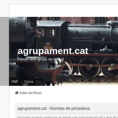
agrupament.cat
Fòrum dels grups de treball
PMF
Cerca
Índex del fòrum
agrupament.cat - Normes de privadesa
Aquestes normes expliquen en detall com “agrupament.cat” a més de les s