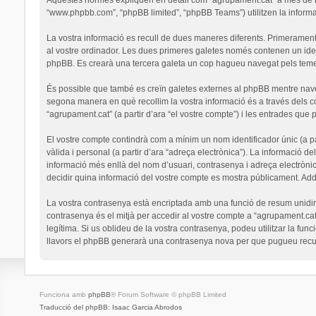
“www.phpbb.com”, “phpBB limited”, “phpBB Teams”) utilitzen la informaci
La vostra informació es recull de dues maneres diferents. Primerament,
al vostre ordinador. Les dues primeres galetes només contenen un identi
phpBB. Es crearà una tercera galeta un cop hagueu navegat pels temes 
És possible que també es creïn galetes externes al phpBB mentre nav
segona manera en què recollim la vostra informació és a través dels co
“agrupament.cat” (a partir d’ara “el vostre compte”) i les entrades que p
El vostre compte contindrà com a mínim un nom identificador únic (a par
vàlida i personal (a partir d’ara “adreça electrònica”). La informació de
informació més enllà del nom d’usuari, contrasenya i adreça electrònic
decidir quina informació del vostre compte es mostra públicament. Addi
La vostra contrasenya està encriptada amb una funció de resum unidirec
contrasenya és el mitjà per accedir al vostre compte a “agrupament.cat
legítima. Si us oblideu de la vostra contrasenya, podeu utilitzar la 
llavors el phpBB generarà una contrasenya nova per que pugueu recup
Funciona amb
phpBB
® Forum Software © phpBB Limited
Traducció del phpBB: Isaac Garcia Abrodos