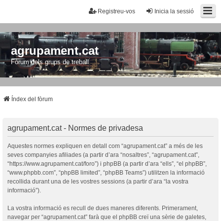
Registreu-vos
Inicia la sessió
agrupament.cat
Fòrum dels grups de treball
Índex del fòrum
agrupament.cat - Normes de privadesa
Aquestes normes expliquen en detall com “agrupament.cat” a més de les
seves companyies afiliades (a partir d’ara “nosaltres”, “agrupament.cat”,
“https://www.agrupament.cat/foro”) i phpBB (a partir d’ara “ells”, “el phpBB”,
“www.phpbb.com”, “phpBB limited”, “phpBB Teams”) utilitzen la informació
recollida durant una de les vostres sessions (a partir d’ara “la vostra
informació”).
La vostra informació es recull de dues maneres diferents. Primerament,
navegar per “agrupament.cat” farà que el phpBB creï una sèrie de galetes,