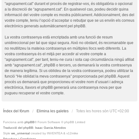
“agrupament.cat” durant el procés de registrar-vos, és obligatòria o opcional
a la discreció de “agrupament.cat”. En qualsevol cas, podeu decidir quina
informació del vostre compte es mostra públicament. Addicionalment, des del
vostre compte, teniu l’opció d’acceptar o rebutjar que se us enviïn els correus
electrònics generats automàticament pel phpBB.
La vostra contrasenya està encriptada amb una funció de resum
unidireccional per tal que sigui segura. Això no obstant, és recomanable que
no reutilitzeu la mateixa contrasenya en múltiples llocs web diferents. La
vostra contrasenya és el mitjà per accedir al vostre compte a
“agrupament.cat”, per tant, teniu-ne cura i sota cap circumstància ningú afiliat
amb “agrupament.cat”, phpBB o tercers, us demanarà la vostra contrasenya
de manera legítima. Si us oblideu de la vostra contrasenya, podeu utilitzar la
funció “He oblidat la meva contrasenya” proporcionada pel phpBB. Aquest
procés us demanarà que proporcioneu el vostre nom d’usuari i adreça
electrònica, llavors el phpBB generarà una contrasenya nova per que
pugueu recuperar el vostre compte.
Índex del fòrum
Elimina les galetes
Totes les hores són
UTC+02:00
Funciona amb
phpBB
® Forum Software © phpBB Limited
Traducció del phpBB: Isaac Garcia Abrodos
Style
we_universal
created by INVENTEA & v12mike
Privadesa
|
Condicions