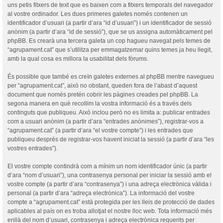
uns petis fitxers de text que es baixen com a fitxers temporals del navegador
al vostre ordinador. Les dues primeres galetes només contenen un
identificador d’usuari (a partir d’ara “id d’usuari”) i un identificador de sessió
anònim (a partir d’ara “id de sessió”), que se us assigna automàticament pel
phpBB. Es crearà una tercera galeta un cop hagueu navegat pels temes de
“agrupament.cat” que s’utilitza per emmagatzemar quins temes ja heu llegit,
amb la qual cosa es millora la usabilitat dels fòrums.
És possible que també es creïn galetes externes al phpBB mentre navegueu
per “agrupament.cat”, això no obstant, queden fora de l’abast d’aquest
document que només pretén cobrir les pàgines creades pel phpBB. La
segona manera en què recollim la vostra informació és a través dels
continguts que publiqueu. Això inclou però no es limita a: publicar entrades
com a usuari anònim (a partir d’ara “entrades anònimes”), registrar-vos a
“agrupament.cat” (a partir d’ara “el vostre compte”) i les entrades que
publiqueu després de registrar-vos havent iniciat la sessió (a partir d’ara “les
vostres entrades”).
El vostre compte contindrà com a mínim un nom identificador únic (a partir
d’ara “nom d’usuari”), una contrasenya personal per iniciar la sessió amb el
vostre compte (a partir d’ara “contrasenya”) i una adreça electrònica vàlida i
personal (a partir d’ara “adreça electrònica”). La informació del vostre
compte a “agrupament.cat” està protegida per les lleis de protecció de dades
aplicables al país on es troba allotjat el nostre lloc web. Tota informació més
enllà del nom d’usuari, contrasenya i adreça electrònica requerits per