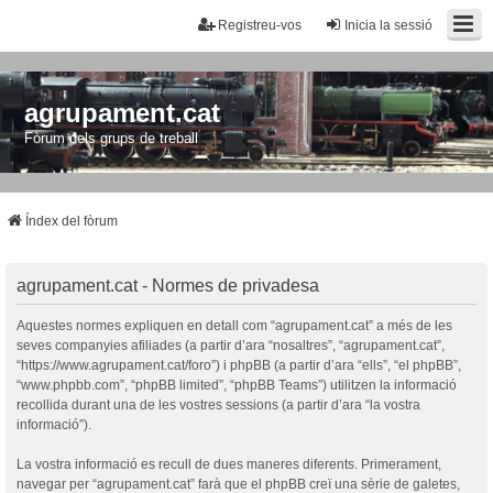
Registreu-vos
Inicia la sessió
agrupament.cat
Fòrum dels grups de treball
Índex del fòrum
agrupament.cat - Normes de privadesa
Aquestes normes expliquen en detall com “agrupament.cat” a més de les
seves companyies afiliades (a partir d’ara “nosaltres”, “agrupament.cat”,
“https://www.agrupament.cat/foro”) i phpBB (a partir d’ara “ells”, “el phpBB”,
“www.phpbb.com”, “phpBB limited”, “phpBB Teams”) utilitzen la informació
recollida durant una de les vostres sessions (a partir d’ara “la vostra
informació”).
La vostra informació es recull de dues maneres diferents. Primerament,
navegar per “agrupament.cat” farà que el phpBB creï una sèrie de galetes,