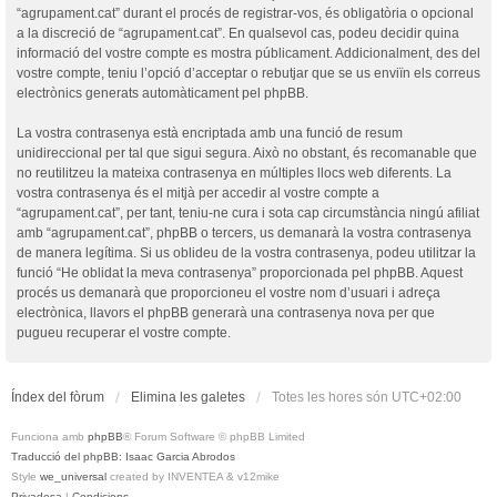
“agrupament.cat” durant el procés de registrar-vos, és obligatòria o opcional
a la discreció de “agrupament.cat”. En qualsevol cas, podeu decidir quina
informació del vostre compte es mostra públicament. Addicionalment, des del
vostre compte, teniu l’opció d’acceptar o rebutjar que se us enviïn els correus
electrònics generats automàticament pel phpBB.
La vostra contrasenya està encriptada amb una funció de resum
unidireccional per tal que sigui segura. Això no obstant, és recomanable que
no reutilitzeu la mateixa contrasenya en múltiples llocs web diferents. La
vostra contrasenya és el mitjà per accedir al vostre compte a
“agrupament.cat”, per tant, teniu-ne cura i sota cap circumstància ningú afiliat
amb “agrupament.cat”, phpBB o tercers, us demanarà la vostra contrasenya
de manera legítima. Si us oblideu de la vostra contrasenya, podeu utilitzar la
funció “He oblidat la meva contrasenya” proporcionada pel phpBB. Aquest
procés us demanarà que proporcioneu el vostre nom d’usuari i adreça
electrònica, llavors el phpBB generarà una contrasenya nova per que
pugueu recuperar el vostre compte.
Índex del fòrum
Elimina les galetes
Totes les hores són
UTC+02:00
Funciona amb
phpBB
® Forum Software © phpBB Limited
Traducció del phpBB: Isaac Garcia Abrodos
Style
we_universal
created by INVENTEA & v12mike
Privadesa
|
Condicions