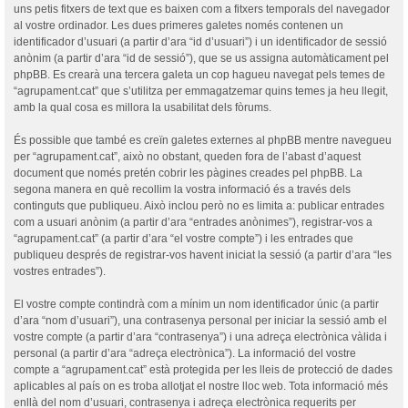
uns petis fitxers de text que es baixen com a fitxers temporals del navegador
al vostre ordinador. Les dues primeres galetes només contenen un
identificador d’usuari (a partir d’ara “id d’usuari”) i un identificador de sessió
anònim (a partir d’ara “id de sessió”), que se us assigna automàticament pel
phpBB. Es crearà una tercera galeta un cop hagueu navegat pels temes de
“agrupament.cat” que s’utilitza per emmagatzemar quins temes ja heu llegit,
amb la qual cosa es millora la usabilitat dels fòrums.
És possible que també es creïn galetes externes al phpBB mentre navegueu
per “agrupament.cat”, això no obstant, queden fora de l’abast d’aquest
document que només pretén cobrir les pàgines creades pel phpBB. La
segona manera en què recollim la vostra informació és a través dels
continguts que publiqueu. Això inclou però no es limita a: publicar entrades
com a usuari anònim (a partir d’ara “entrades anònimes”), registrar-vos a
“agrupament.cat” (a partir d’ara “el vostre compte”) i les entrades que
publiqueu després de registrar-vos havent iniciat la sessió (a partir d’ara “les
vostres entrades”).
El vostre compte contindrà com a mínim un nom identificador únic (a partir
d’ara “nom d’usuari”), una contrasenya personal per iniciar la sessió amb el
vostre compte (a partir d’ara “contrasenya”) i una adreça electrònica vàlida i
personal (a partir d’ara “adreça electrònica”). La informació del vostre
compte a “agrupament.cat” està protegida per les lleis de protecció de dades
aplicables al país on es troba allotjat el nostre lloc web. Tota informació més
enllà del nom d’usuari, contrasenya i adreça electrònica requerits per