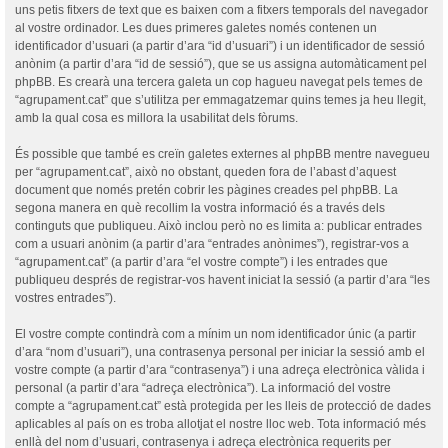
uns petis fitxers de text que es baixen com a fitxers temporals del navegador
al vostre ordinador. Les dues primeres galetes només contenen un
identificador d’usuari (a partir d’ara “id d’usuari”) i un identificador de sessió
anònim (a partir d’ara “id de sessió”), que se us assigna automàticament pel
phpBB. Es crearà una tercera galeta un cop hagueu navegat pels temes de
“agrupament.cat” que s’utilitza per emmagatzemar quins temes ja heu llegit,
amb la qual cosa es millora la usabilitat dels fòrums.
És possible que també es creïn galetes externes al phpBB mentre navegueu
per “agrupament.cat”, això no obstant, queden fora de l’abast d’aquest
document que només pretén cobrir les pàgines creades pel phpBB. La
segona manera en què recollim la vostra informació és a través dels
continguts que publiqueu. Això inclou però no es limita a: publicar entrades
com a usuari anònim (a partir d’ara “entrades anònimes”), registrar-vos a
“agrupament.cat” (a partir d’ara “el vostre compte”) i les entrades que
publiqueu després de registrar-vos havent iniciat la sessió (a partir d’ara “les
vostres entrades”).
El vostre compte contindrà com a mínim un nom identificador únic (a partir
d’ara “nom d’usuari”), una contrasenya personal per iniciar la sessió amb el
vostre compte (a partir d’ara “contrasenya”) i una adreça electrònica vàlida i
personal (a partir d’ara “adreça electrònica”). La informació del vostre
compte a “agrupament.cat” està protegida per les lleis de protecció de dades
aplicables al país on es troba allotjat el nostre lloc web. Tota informació més
enllà del nom d’usuari, contrasenya i adreça electrònica requerits per