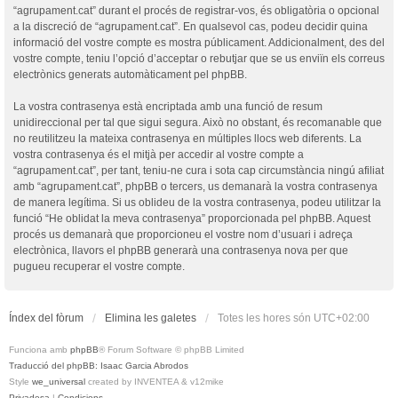
“agrupament.cat” durant el procés de registrar-vos, és obligatòria o opcional
a la discreció de “agrupament.cat”. En qualsevol cas, podeu decidir quina
informació del vostre compte es mostra públicament. Addicionalment, des del
vostre compte, teniu l’opció d’acceptar o rebutjar que se us enviïn els correus
electrònics generats automàticament pel phpBB.
La vostra contrasenya està encriptada amb una funció de resum
unidireccional per tal que sigui segura. Això no obstant, és recomanable que
no reutilitzeu la mateixa contrasenya en múltiples llocs web diferents. La
vostra contrasenya és el mitjà per accedir al vostre compte a
“agrupament.cat”, per tant, teniu-ne cura i sota cap circumstància ningú afiliat
amb “agrupament.cat”, phpBB o tercers, us demanarà la vostra contrasenya
de manera legítima. Si us oblideu de la vostra contrasenya, podeu utilitzar la
funció “He oblidat la meva contrasenya” proporcionada pel phpBB. Aquest
procés us demanarà que proporcioneu el vostre nom d’usuari i adreça
electrònica, llavors el phpBB generarà una contrasenya nova per que
pugueu recuperar el vostre compte.
Índex del fòrum
Elimina les galetes
Totes les hores són
UTC+02:00
Funciona amb
phpBB
® Forum Software © phpBB Limited
Traducció del phpBB: Isaac Garcia Abrodos
Style
we_universal
created by INVENTEA & v12mike
Privadesa
|
Condicions