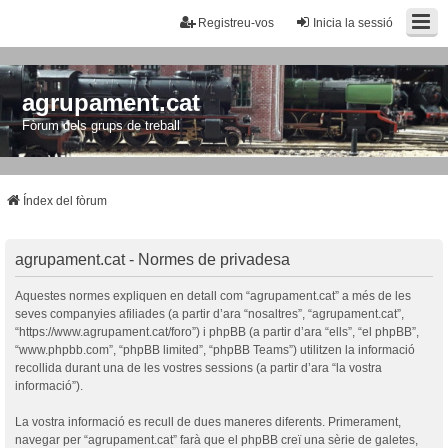
Registreu-vos
Inicia la sessió
agrupament.cat
Fòrum dels grups de treball
Índex del fòrum
agrupament.cat - Normes de privadesa
Aquestes normes expliquen en detall com “agrupament.cat” a més de les
seves companyies afiliades (a partir d’ara “nosaltres”, “agrupament.cat”,
“https://www.agrupament.cat/foro”) i phpBB (a partir d’ara “ells”, “el phpBB”,
“www.phpbb.com”, “phpBB limited”, “phpBB Teams”) utilitzen la informació
recollida durant una de les vostres sessions (a partir d’ara “la vostra
informació”).
La vostra informació es recull de dues maneres diferents. Primerament,
navegar per “agrupament.cat” farà que el phpBB creï una sèrie de galetes,