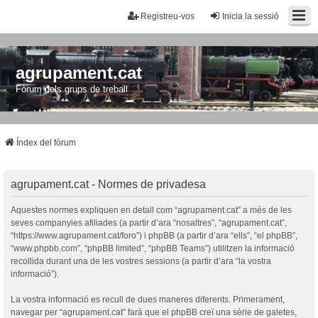
Registreu-vos
Inicia la sessió
agrupament.cat
Fòrum dels grups de treball
Índex del fòrum
agrupament.cat - Normes de privadesa
Aquestes normes expliquen en detall com “agrupament.cat” a més de les
seves companyies afiliades (a partir d’ara “nosaltres”, “agrupament.cat”,
“https://www.agrupament.cat/foro”) i phpBB (a partir d’ara “ells”, “el phpBB”,
“www.phpbb.com”, “phpBB limited”, “phpBB Teams”) utilitzen la informació
recollida durant una de les vostres sessions (a partir d’ara “la vostra
informació”).
La vostra informació es recull de dues maneres diferents. Primerament,
navegar per “agrupament.cat” farà que el phpBB creï una sèrie de galetes,