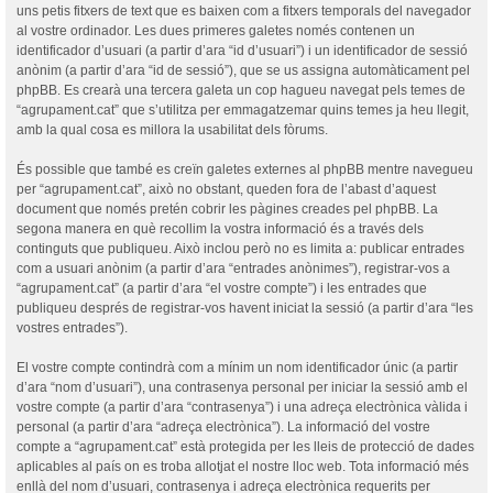
uns petis fitxers de text que es baixen com a fitxers temporals del navegador
al vostre ordinador. Les dues primeres galetes només contenen un
identificador d’usuari (a partir d’ara “id d’usuari”) i un identificador de sessió
anònim (a partir d’ara “id de sessió”), que se us assigna automàticament pel
phpBB. Es crearà una tercera galeta un cop hagueu navegat pels temes de
“agrupament.cat” que s’utilitza per emmagatzemar quins temes ja heu llegit,
amb la qual cosa es millora la usabilitat dels fòrums.
És possible que també es creïn galetes externes al phpBB mentre navegueu
per “agrupament.cat”, això no obstant, queden fora de l’abast d’aquest
document que només pretén cobrir les pàgines creades pel phpBB. La
segona manera en què recollim la vostra informació és a través dels
continguts que publiqueu. Això inclou però no es limita a: publicar entrades
com a usuari anònim (a partir d’ara “entrades anònimes”), registrar-vos a
“agrupament.cat” (a partir d’ara “el vostre compte”) i les entrades que
publiqueu després de registrar-vos havent iniciat la sessió (a partir d’ara “les
vostres entrades”).
El vostre compte contindrà com a mínim un nom identificador únic (a partir
d’ara “nom d’usuari”), una contrasenya personal per iniciar la sessió amb el
vostre compte (a partir d’ara “contrasenya”) i una adreça electrònica vàlida i
personal (a partir d’ara “adreça electrònica”). La informació del vostre
compte a “agrupament.cat” està protegida per les lleis de protecció de dades
aplicables al país on es troba allotjat el nostre lloc web. Tota informació més
enllà del nom d’usuari, contrasenya i adreça electrònica requerits per