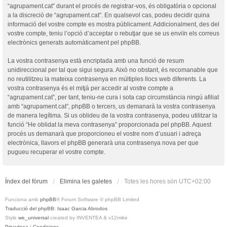
“agrupament.cat” durant el procés de registrar-vos, és obligatòria o opcional
a la discreció de “agrupament.cat”. En qualsevol cas, podeu decidir quina
informació del vostre compte es mostra públicament. Addicionalment, des del
vostre compte, teniu l’opció d’acceptar o rebutjar que se us enviïn els correus
electrònics generats automàticament pel phpBB.
La vostra contrasenya està encriptada amb una funció de resum
unidireccional per tal que sigui segura. Això no obstant, és recomanable que
no reutilitzeu la mateixa contrasenya en múltiples llocs web diferents. La
vostra contrasenya és el mitjà per accedir al vostre compte a
“agrupament.cat”, per tant, teniu-ne cura i sota cap circumstància ningú afiliat
amb “agrupament.cat”, phpBB o tercers, us demanarà la vostra contrasenya
de manera legítima. Si us oblideu de la vostra contrasenya, podeu utilitzar la
funció “He oblidat la meva contrasenya” proporcionada pel phpBB. Aquest
procés us demanarà que proporcioneu el vostre nom d’usuari i adreça
electrònica, llavors el phpBB generarà una contrasenya nova per que
pugueu recuperar el vostre compte.
Índex del fòrum
Elimina les galetes
Totes les hores són
UTC+02:00
Funciona amb
phpBB
® Forum Software © phpBB Limited
Traducció del phpBB: Isaac Garcia Abrodos
Style
we_universal
created by INVENTEA & v12mike
Privadesa
|
Condicions