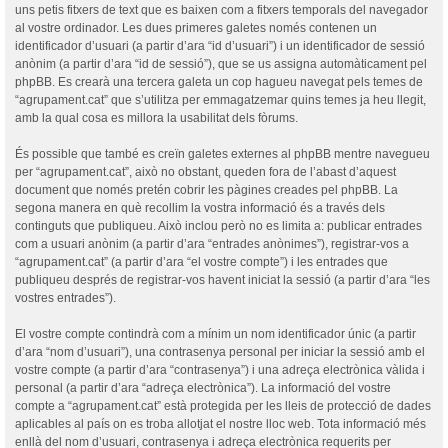
uns petis fitxers de text que es baixen com a fitxers temporals del navegador
al vostre ordinador. Les dues primeres galetes només contenen un
identificador d’usuari (a partir d’ara “id d’usuari”) i un identificador de sessió
anònim (a partir d’ara “id de sessió”), que se us assigna automàticament pel
phpBB. Es crearà una tercera galeta un cop hagueu navegat pels temes de
“agrupament.cat” que s’utilitza per emmagatzemar quins temes ja heu llegit,
amb la qual cosa es millora la usabilitat dels fòrums.
És possible que també es creïn galetes externes al phpBB mentre navegueu
per “agrupament.cat”, això no obstant, queden fora de l’abast d’aquest
document que només pretén cobrir les pàgines creades pel phpBB. La
segona manera en què recollim la vostra informació és a través dels
continguts que publiqueu. Això inclou però no es limita a: publicar entrades
com a usuari anònim (a partir d’ara “entrades anònimes”), registrar-vos a
“agrupament.cat” (a partir d’ara “el vostre compte”) i les entrades que
publiqueu després de registrar-vos havent iniciat la sessió (a partir d’ara “les
vostres entrades”).
El vostre compte contindrà com a mínim un nom identificador únic (a partir
d’ara “nom d’usuari”), una contrasenya personal per iniciar la sessió amb el
vostre compte (a partir d’ara “contrasenya”) i una adreça electrònica vàlida i
personal (a partir d’ara “adreça electrònica”). La informació del vostre
compte a “agrupament.cat” està protegida per les lleis de protecció de dades
aplicables al país on es troba allotjat el nostre lloc web. Tota informació més
enllà del nom d’usuari, contrasenya i adreça electrònica requerits per