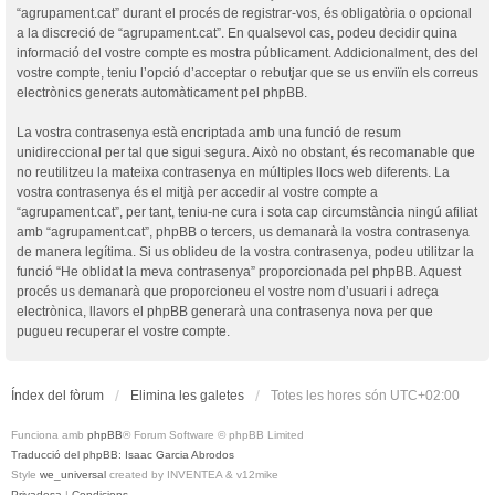
“agrupament.cat” durant el procés de registrar-vos, és obligatòria o opcional
a la discreció de “agrupament.cat”. En qualsevol cas, podeu decidir quina
informació del vostre compte es mostra públicament. Addicionalment, des del
vostre compte, teniu l’opció d’acceptar o rebutjar que se us enviïn els correus
electrònics generats automàticament pel phpBB.
La vostra contrasenya està encriptada amb una funció de resum
unidireccional per tal que sigui segura. Això no obstant, és recomanable que
no reutilitzeu la mateixa contrasenya en múltiples llocs web diferents. La
vostra contrasenya és el mitjà per accedir al vostre compte a
“agrupament.cat”, per tant, teniu-ne cura i sota cap circumstància ningú afiliat
amb “agrupament.cat”, phpBB o tercers, us demanarà la vostra contrasenya
de manera legítima. Si us oblideu de la vostra contrasenya, podeu utilitzar la
funció “He oblidat la meva contrasenya” proporcionada pel phpBB. Aquest
procés us demanarà que proporcioneu el vostre nom d’usuari i adreça
electrònica, llavors el phpBB generarà una contrasenya nova per que
pugueu recuperar el vostre compte.
Índex del fòrum
Elimina les galetes
Totes les hores són
UTC+02:00
Funciona amb
phpBB
® Forum Software © phpBB Limited
Traducció del phpBB: Isaac Garcia Abrodos
Style
we_universal
created by INVENTEA & v12mike
Privadesa
|
Condicions