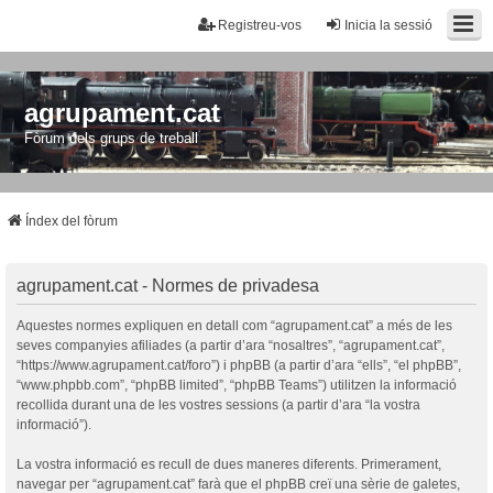
Registreu-vos
Inicia la sessió
agrupament.cat
Fòrum dels grups de treball
Índex del fòrum
agrupament.cat - Normes de privadesa
Aquestes normes expliquen en detall com “agrupament.cat” a més de les
seves companyies afiliades (a partir d’ara “nosaltres”, “agrupament.cat”,
“https://www.agrupament.cat/foro”) i phpBB (a partir d’ara “ells”, “el phpBB”,
“www.phpbb.com”, “phpBB limited”, “phpBB Teams”) utilitzen la informació
recollida durant una de les vostres sessions (a partir d’ara “la vostra
informació”).
La vostra informació es recull de dues maneres diferents. Primerament,
navegar per “agrupament.cat” farà que el phpBB creï una sèrie de galetes,