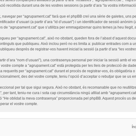
ó recollida durant una de les vostres sessions (a partir d’ara “la vostra informació”
 navegar per “agrupament.cat” farà que el phpBB creï una sèrie de galetes, uns pet
ficador d’usuari (a partir d’ara “id d’usuari”) i un identificador de sessió anònim (
de “agrupament.cat” que s’utilitza per emmagatzemar quins temes ja heu llegit, amb
egueu per “agrupament.cat”, això no obstant, queden fora de l’abast d’aquest doc
ntinguts que publiqueu. Això inclou però no es limita a: publicar entrades com a us
ubliqueu després de registrar-vos havent iniciat la sessió (a partir d’ara “les vostre
tir d’ara “nom d’usuari”), una contrasenya personal per iniciar la sessió amb el vo
l vostre compte a “agrupament.cat” està protegida per les lleis de protecció de dades
a requerits per “agrupament.cat” durant el procés de registrar-vos, és obligatòria 
cionalment, des del vostre compte, teniu l’opció d’acceptar o rebutjar que se us e
cional per tal que sigui segura. Això no obstant, és recomanable que no reutilitze
”, per tant, teniu-ne cura i sota cap circumstància ningú afiliat amb “agrupament.
funció “He oblidat la meva contrasenya” proporcionada pel phpBB. Aquest procés us 
erar el vostre compte.
Ín