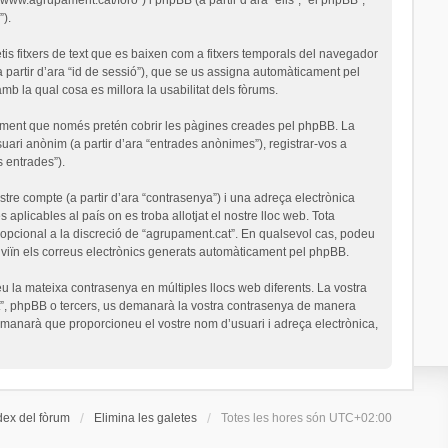
).
is fitxers de text que es baixen com a fitxers temporals del navegador
a partir d’ara “id de sessió”), que se us assigna automàticament pel
 la qual cosa es millora la usabilitat dels fòrums.
ument que només pretén cobrir les pàgines creades pel phpBB. La
uari anònim (a partir d’ara “entrades anònimes”), registrar-vos a
s entrades”).
stre compte (a partir d’ara “contrasenya”) i una adreça electrònica
 aplicables al país on es troba allotjat el nostre lloc web. Tota
o opcional a la discreció de “agrupament.cat”. En qualsevol cas, podeu
nviïn els correus electrònics generats automàticament pel phpBB.
u la mateixa contrasenya en múltiples llocs web diferents. La vostra
cat”, phpBB o tercers, us demanarà la vostra contrasenya de manera
demanarà que proporcioneu el vostre nom d’usuari i adreça electrònica,
dex del fòrum
Elimina les galetes
Totes les hores són
UTC+02:00