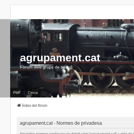
agrupament.cat
Fòrum dels grups de treball
PMF
Cerca
Índex del fòrum
agrupament.cat - Normes de privadesa
Aquestes normes expliquen en detall com “agrupament.cat” a més de les s