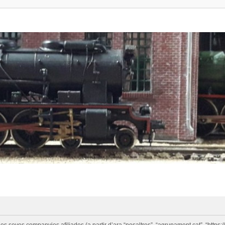
eves companyies afiliades (a partir d’ara “nosaltres”, “agrupament.cat”, “https://w