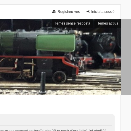
Registreu-vos
Inicia la sessió
Temes sense resposta
Temes actius
ww.agrupament.cat/foro”) i phpBB (a partir d’ara “ells”, “el phpBB”,