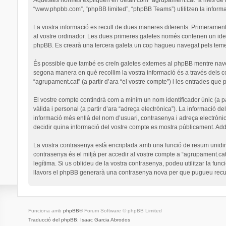
“www.phpbb.com”, “phpBB limited”, “phpBB Teams”) utilitzen la informaci
La vostra informació es recull de dues maneres diferents. Primerament,
al vostre ordinador. Les dues primeres galetes només contenen un identi
phpBB. Es crearà una tercera galeta un cop hagueu navegat pels temes 
És possible que també es creïn galetes externes al phpBB mentre nav
segona manera en què recollim la vostra informació és a través dels co
“agrupament.cat” (a partir d’ara “el vostre compte”) i les entrades que p
El vostre compte contindrà com a mínim un nom identificador únic (a par
vàlida i personal (a partir d’ara “adreça electrònica”). La informació de
informació més enllà del nom d’usuari, contrasenya i adreça electrònic
decidir quina informació del vostre compte es mostra públicament. Addi
La vostra contrasenya està encriptada amb una funció de resum unidirec
contrasenya és el mitjà per accedir al vostre compte a “agrupament.cat
legítima. Si us oblideu de la vostra contrasenya, podeu utilitzar la 
llavors el phpBB generarà una contrasenya nova per que pugueu recup
Funciona amb
phpBB
® Forum Software © phpBB Limited
Traducció del phpBB: Isaac Garcia Abrodos