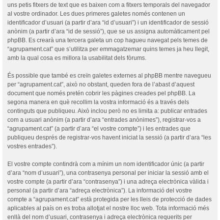
uns petis fitxers de text que es baixen com a fitxers temporals del navegador
al vostre ordinador. Les dues primeres galetes només contenen un
identificador d’usuari (a partir d’ara “id d’usuari”) i un identificador de sessió
anònim (a partir d’ara “id de sessió”), que se us assigna automàticament pel
phpBB. Es crearà una tercera galeta un cop hagueu navegat pels temes de
“agrupament.cat” que s’utilitza per emmagatzemar quins temes ja heu llegit,
amb la qual cosa es millora la usabilitat dels fòrums.
És possible que també es creïn galetes externes al phpBB mentre navegueu
per “agrupament.cat”, això no obstant, queden fora de l’abast d’aquest
document que només pretén cobrir les pàgines creades pel phpBB. La
segona manera en què recollim la vostra informació és a través dels
continguts que publiqueu. Això inclou però no es limita a: publicar entrades
com a usuari anònim (a partir d’ara “entrades anònimes”), registrar-vos a
“agrupament.cat” (a partir d’ara “el vostre compte”) i les entrades que
publiqueu després de registrar-vos havent iniciat la sessió (a partir d’ara “les
vostres entrades”).
El vostre compte contindrà com a mínim un nom identificador únic (a partir
d’ara “nom d’usuari”), una contrasenya personal per iniciar la sessió amb el
vostre compte (a partir d’ara “contrasenya”) i una adreça electrònica vàlida i
personal (a partir d’ara “adreça electrònica”). La informació del vostre
compte a “agrupament.cat” està protegida per les lleis de protecció de dades
aplicables al país on es troba allotjat el nostre lloc web. Tota informació més
enllà del nom d’usuari, contrasenya i adreça electrònica requerits per