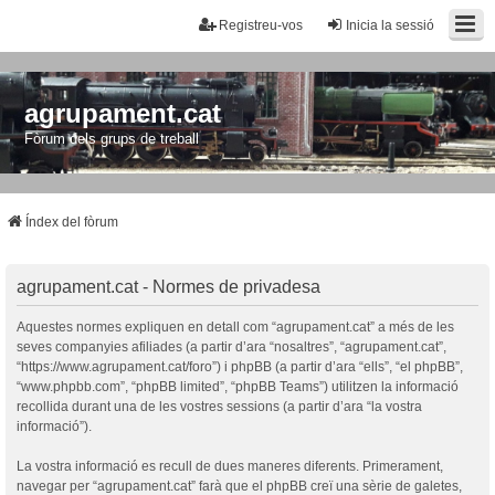
Registreu-vos
Inicia la sessió
agrupament.cat
Fòrum dels grups de treball
Índex del fòrum
agrupament.cat - Normes de privadesa
Aquestes normes expliquen en detall com “agrupament.cat” a més de les
seves companyies afiliades (a partir d’ara “nosaltres”, “agrupament.cat”,
“https://www.agrupament.cat/foro”) i phpBB (a partir d’ara “ells”, “el phpBB”,
“www.phpbb.com”, “phpBB limited”, “phpBB Teams”) utilitzen la informació
recollida durant una de les vostres sessions (a partir d’ara “la vostra
informació”).
La vostra informació es recull de dues maneres diferents. Primerament,
navegar per “agrupament.cat” farà que el phpBB creï una sèrie de galetes,