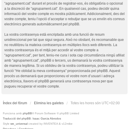
“agrupament.cat” durant el procés de registrar-vos, és obligatòria o opcional
a la discreció de “agrupament.cat”. En qualsevol cas, podeu decidir quina
informació del vostre compte es mostra públicament. Addicionalment, des del
vostre compte, teniu l’opció d’acceptar o rebutjar que se us enviïn els correus
electrònics generats automàticament pel phpBB.
La vostra contrasenya està encriptada amb una funció de resum
unidireccional per tal que sigui segura. Això no obstant, és recomanable que
no reutilitzeu la mateixa contrasenya en múltiples llocs web diferents. La
vostra contrasenya és el mitjà per accedir al vostre compte a
“agrupament.cat”, per tant, teniu-ne cura i sota cap circumstància ningú afiliat
amb “agrupament.cat”, phpBB o tercers, us demanarà la vostra contrasenya
de manera legítima. Si us oblideu de la vostra contrasenya, podeu utilitzar la
funció “He oblidat la meva contrasenya” proporcionada pel phpBB. Aquest
procés us demanarà que proporcioneu el vostre nom d’usuari i adreça
electrònica, llavors el phpBB generarà una contrasenya nova per que
pugueu recuperar el vostre compte.
Índex del fòrum
Elimina les galetes
Totes les hores són
UTC+02:00
Funciona amb
phpBB
® Forum Software © phpBB Limited
Traducció del phpBB: Isaac Garcia Abrodos
Style
we_universal
created by INVENTEA & v12mike
Privadesa
|
Condicions