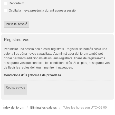
Recorda’m
Oculta la meva presència durant aquesta sessió
Registreu-vos
Per iniciar una sessió heu d’estar registrats. Registrar-se només costa una
estona i us dóna noves capacitats. L’administrador del fòrum també pot
donar permisos addicionals als usuaris registrats. Abans de registrar-vos
assegureu-vos que coneixeu les condicions d’ús. Si us plau, assegureu-vos
de llegir les regles del fòrum mentre hi navegueu.
Condicions d’ús
|
Normes de privadesa
Registreu-vos
Índex del fòrum
Elimina les galetes
Totes les hores són
UTC+02:00