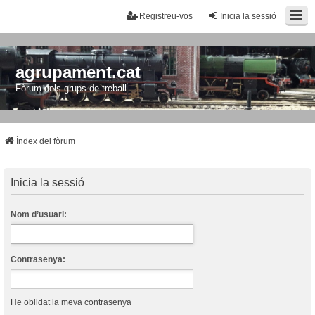
Registreu-vos
Inicia la sessió
agrupament.cat
Fòrum dels grups de treball
Índex del fòrum
Inicia la sessió
Nom d’usuari:
Contrasenya:
He oblidat la meva contrasenya