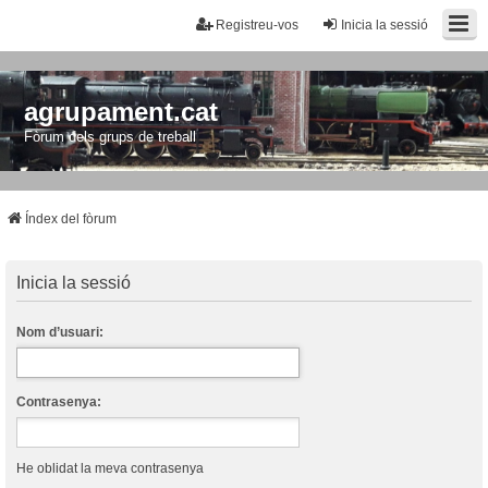
Registreu-vos
Inicia la sessió
agrupament.cat
Fòrum dels grups de treball
Índex del fòrum
Inicia la sessió
Nom d’usuari:
Contrasenya:
He oblidat la meva contrasenya