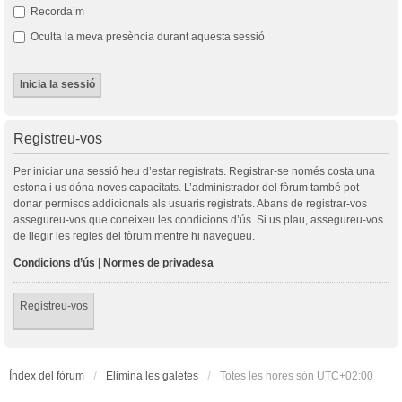
Recorda’m
Oculta la meva presència durant aquesta sessió
Registreu-vos
Per iniciar una sessió heu d’estar registrats. Registrar-se només costa una
estona i us dóna noves capacitats. L’administrador del fòrum també pot
donar permisos addicionals als usuaris registrats. Abans de registrar-vos
assegureu-vos que coneixeu les condicions d’ús. Si us plau, assegureu-vos
de llegir les regles del fòrum mentre hi navegueu.
Condicions d’ús
|
Normes de privadesa
Registreu-vos
Índex del fòrum
Elimina les galetes
Totes les hores són
UTC+02:00