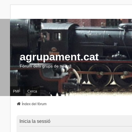
agrupament.cat
Fòrum dels grups de treball
PMF
Cerca
Índex del fòrum
Inicia la sessió