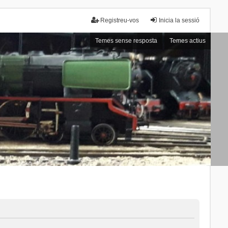
Registreu-vos
Inicia la sessió
Temes sense resposta
Temes actius