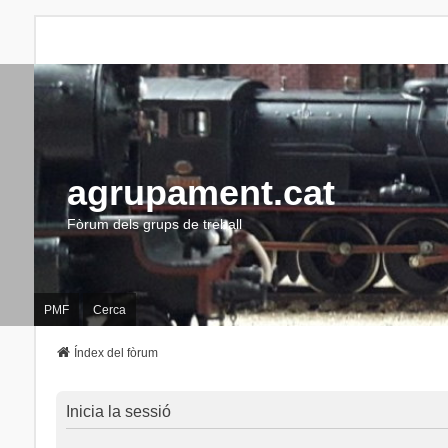
agrupament.cat
Fòrum dels grups de treball
PMF
Cerca
Índex del fòrum
Inicia la sessió