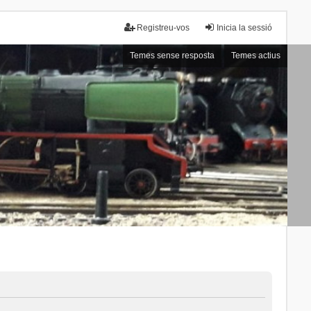
Registreu-vos
Inicia la sessió
Temes sense resposta
Temes actius