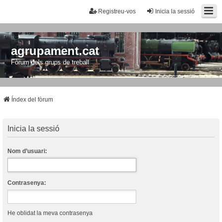
Registreu-vos
Inicia la sessió
agrupament.cat
Fòrum dels grups de treball
Índex del fòrum
Inicia la sessió
Nom d’usuari:
Contrasenya:
He oblidat la meva contrasenya