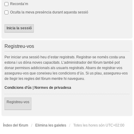
Recorda’m
Oculta la meva presència durant aquesta sessió
Registreu-vos
Per iniciar una sessió heu d’estar registrats. Registrar-se només costa una
estona i us dóna noves capacitats. L’administrador del fòrum també pot
donar permisos addicionals als usuaris registrats. Abans de registrar-vos
assegureu-vos que coneixeu les condicions d’ús. Si us plau, assegureu-vos
de llegir les regles del fòrum mentre hi navegueu.
Condicions d’ús
|
Normes de privadesa
Registreu-vos
Índex del fòrum
Elimina les galetes
Totes les hores són
UTC+02:00