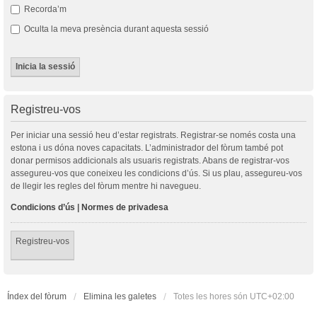
Recorda’m
Oculta la meva presència durant aquesta sessió
Registreu-vos
Per iniciar una sessió heu d’estar registrats. Registrar-se només costa una
estona i us dóna noves capacitats. L’administrador del fòrum també pot
donar permisos addicionals als usuaris registrats. Abans de registrar-vos
assegureu-vos que coneixeu les condicions d’ús. Si us plau, assegureu-vos
de llegir les regles del fòrum mentre hi navegueu.
Condicions d’ús
|
Normes de privadesa
Registreu-vos
Índex del fòrum
Elimina les galetes
Totes les hores són
UTC+02:00