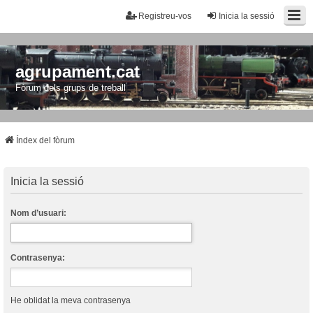
Registreu-vos
Inicia la sessió
agrupament.cat
Fòrum dels grups de treball
Índex del fòrum
Inicia la sessió
Nom d’usuari:
Contrasenya:
He oblidat la meva contrasenya