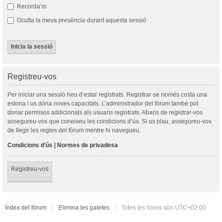
Recorda’m
Oculta la meva presència durant aquesta sessió
Registreu-vos
Per iniciar una sessió heu d’estar registrats. Registrar-se només costa una
estona i us dóna noves capacitats. L’administrador del fòrum també pot
donar permisos addicionals als usuaris registrats. Abans de registrar-vos
assegureu-vos que coneixeu les condicions d’ús. Si us plau, assegureu-vos
de llegir les regles del fòrum mentre hi navegueu.
Condicions d’ús
|
Normes de privadesa
Registreu-vos
Índex del fòrum
Elimina les galetes
Totes les hores són
UTC+02:00