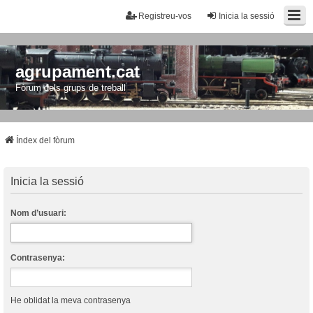
Registreu-vos
Inicia la sessió
agrupament.cat
Fòrum dels grups de treball
Índex del fòrum
Inicia la sessió
Nom d’usuari:
Contrasenya:
He oblidat la meva contrasenya