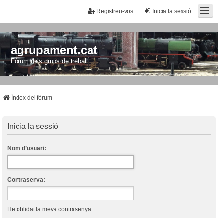
Registreu-vos
Inicia la sessió
agrupament.cat
Fòrum dels grups de treball
Índex del fòrum
Inicia la sessió
Nom d’usuari:
Contrasenya:
He oblidat la meva contrasenya