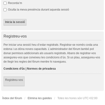
Recorda’m
Oculta la meva presència durant aquesta sessió
Registreu-vos
Per iniciar una sessió heu d’estar registrats. Registrar-se només costa una
estona i us dóna noves capacitats. L’administrador del fòrum també pot
donar permisos addicionals als usuaris registrats. Abans de registrar-vos
assegureu-vos que coneixeu les condicions d’ús. Si us plau, assegureu-vos
de llegir les regles del fòrum mentre hi navegueu.
Condicions d’ús
|
Normes de privadesa
Registreu-vos
Índex del fòrum
Elimina les galetes
Totes les hores són
UTC+02:00