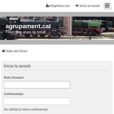
Registreu-vos
Inicia la sessió
agrupament.cat
Fòrum dels grups de treball
Índex del fòrum
Inicia la sessió
Nom d’usuari:
Contrasenya:
He oblidat la meva contrasenya