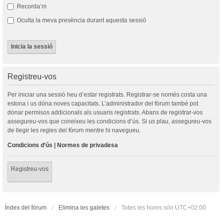
Recorda’m
Oculta la meva presència durant aquesta sessió
Registreu-vos
Per iniciar una sessió heu d’estar registrats. Registrar-se només costa una
estona i us dóna noves capacitats. L’administrador del fòrum també pot
donar permisos addicionals als usuaris registrats. Abans de registrar-vos
assegureu-vos que coneixeu les condicions d’ús. Si us plau, assegureu-vos
de llegir les regles del fòrum mentre hi navegueu.
Condicions d’ús
|
Normes de privadesa
Registreu-vos
Índex del fòrum
Elimina les galetes
Totes les hores són
UTC+02:00