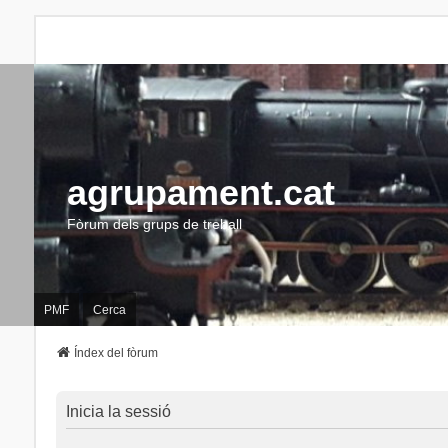
agrupament.cat
Fòrum dels grups de treball
PMF
Cerca
Índex del fòrum
Inicia la sessió