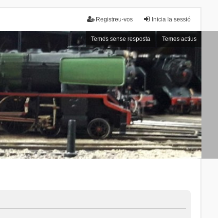
Registreu-vos
Inicia la sessió
Temes sense resposta
Temes actius