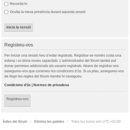
Recorda’m
Oculta la meva presència durant aquesta sessió
Registreu-vos
Per iniciar una sessió heu d’estar registrats. Registrar-se només costa una
estona i us dóna noves capacitats. L’administrador del fòrum també pot
donar permisos addicionals als usuaris registrats. Abans de registrar-vos
assegureu-vos que coneixeu les condicions d’ús. Si us plau, assegureu-vos
de llegir les regles del fòrum mentre hi navegueu.
Condicions d’ús
|
Normes de privadesa
Registreu-vos
Índex del fòrum
Elimina les galetes
Totes les hores són
UTC+02:00