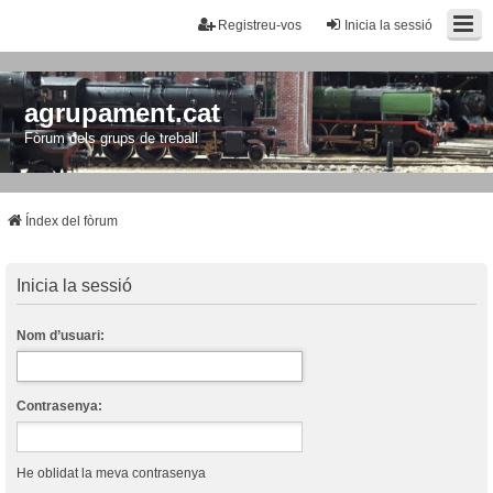
Registreu-vos
Inicia la sessió
agrupament.cat
Fòrum dels grups de treball
Índex del fòrum
Inicia la sessió
Nom d’usuari:
Contrasenya:
He oblidat la meva contrasenya