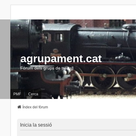
agrupament.cat
Fòrum dels grups de treball
PMF
Cerca
Índex del fòrum
Inicia la sessió