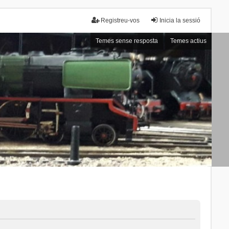
Registreu-vos
Inicia la sessió
Temes sense resposta
Temes actius