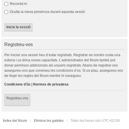
Recorda’m
Oculta la meva presència durant aquesta sessió
Registreu-vos
Per iniciar una sessió heu d’estar registrats. Registrar-se només costa una
estona i us dóna noves capacitats. L’administrador del fòrum també pot
donar permisos addicionals als usuaris registrats. Abans de registrar-vos
assegureu-vos que coneixeu les condicions d’ús. Si us plau, assegureu-vos
de llegir les regles del fòrum mentre hi navegueu.
Condicions d’ús
|
Normes de privadesa
Registreu-vos
Índex del fòrum
Elimina les galetes
Totes les hores són
UTC+02:00