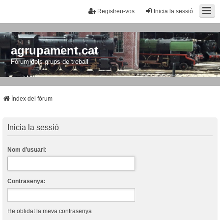
Registreu-vos
Inicia la sessió
agrupament.cat
Fòrum dels grups de treball
Índex del fòrum
Inicia la sessió
Nom d’usuari:
Contrasenya:
He oblidat la meva contrasenya