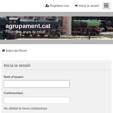
Registreu-vos
Inicia la sessió
agrupament.cat
Fòrum dels grups de treball
Índex del fòrum
Inicia la sessió
Nom d’usuari:
Contrasenya:
He oblidat la meva contrasenya