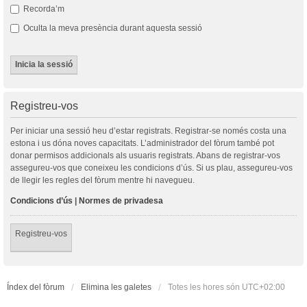
Recorda’m
Oculta la meva presència durant aquesta sessió
Registreu-vos
Per iniciar una sessió heu d’estar registrats. Registrar-se només costa una
estona i us dóna noves capacitats. L’administrador del fòrum també pot
donar permisos addicionals als usuaris registrats. Abans de registrar-vos
assegureu-vos que coneixeu les condicions d’ús. Si us plau, assegureu-vos
de llegir les regles del fòrum mentre hi navegueu.
Condicions d’ús
|
Normes de privadesa
Registreu-vos
Índex del fòrum
Elimina les galetes
Totes les hores són
UTC+02:00