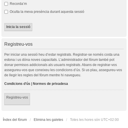
Recorda’m
Oculta la meva presència durant aquesta sessió
Registreu-vos
Per iniciar una sessió heu d’estar registrats. Registrar-se només costa una
estona i us dóna noves capacitats. L’administrador del fòrum també pot
donar permisos addicionals als usuaris registrats. Abans de registrar-vos
assegureu-vos que coneixeu les condicions d’ús. Si us plau, assegureu-vos
de llegir les regles del fòrum mentre hi navegueu.
Condicions d’ús
|
Normes de privadesa
Registreu-vos
Índex del fòrum
Elimina les galetes
Totes les hores són
UTC+02:00