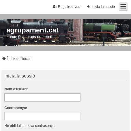
Registreu-vos
Inicia la sessió
agrupament.cat
Fòrum dels grups de treball
Índex del fòrum
Inicia la sessió
Nom d’usuari:
Contrasenya:
He oblidat la meva contrasenya