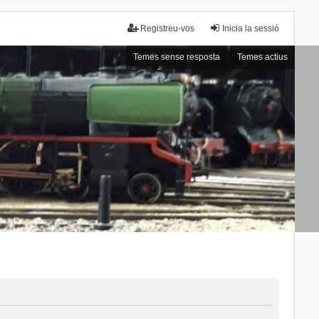
Registreu-vos
Inicia la sessió
Temes sense resposta
Temes actius