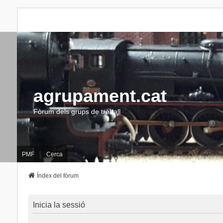
agrupament.cat
Fòrum dels grups de treball
PMF
Cerca
Índex del fòrum
Inicia la sessió