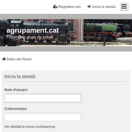
Registreu-vos
Inicia la sessió
agrupament.cat
Fòrum dels grups de treball
Índex del fòrum
Inicia la sessió
Nom d’usuari:
Contrasenya:
He oblidat la meva contrasenya