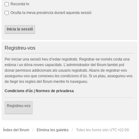
Recorda’m
Oculta la meva presència durant aquesta sessió
Registreu-vos
Per iniciar una sessió heu d’estar registrats. Registrar-se només costa una
estona i us dóna noves capacitats. L’administrador del fòrum també pot
donar permisos addicionals als usuaris registrats. Abans de registrar-vos
assegureu-vos que coneixeu les condicions d’ús. Si us plau, assegureu-vos
de llegir les regles del fòrum mentre hi navegueu.
Condicions d’ús
|
Normes de privadesa
Registreu-vos
Índex del fòrum
Elimina les galetes
Totes les hores són
UTC+02:00