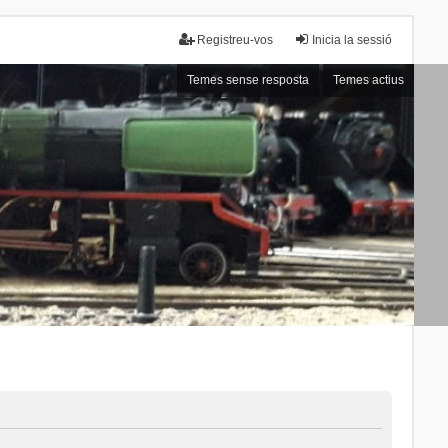
Registreu-vos
Inicia la sessió
Temes sense resposta
Temes actius