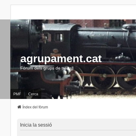
agrupament.cat
Fòrum dels grups de treball
PMF
Cerca
Índex del fòrum
Inicia la sessió