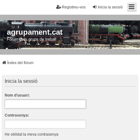
Registreu-vos
Inicia la sessió
agrupament.cat
Fòrum dels grups de treball
Índex del fòrum
Inicia la sessió
Nom d’usuari:
Contrasenya:
He oblidat la meva contrasenya