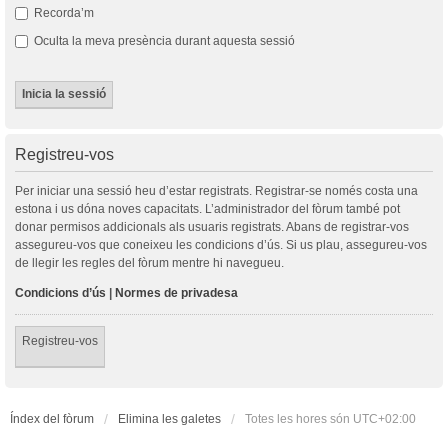
Recorda’m
Oculta la meva presència durant aquesta sessió
Registreu-vos
Per iniciar una sessió heu d’estar registrats. Registrar-se només costa una
estona i us dóna noves capacitats. L’administrador del fòrum també pot
donar permisos addicionals als usuaris registrats. Abans de registrar-vos
assegureu-vos que coneixeu les condicions d’ús. Si us plau, assegureu-vos
de llegir les regles del fòrum mentre hi navegueu.
Condicions d’ús
|
Normes de privadesa
Registreu-vos
Índex del fòrum
Elimina les galetes
Totes les hores són
UTC+02:00