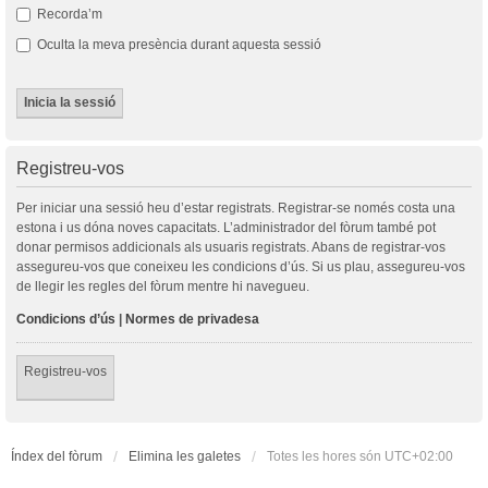
Recorda’m
Oculta la meva presència durant aquesta sessió
Registreu-vos
Per iniciar una sessió heu d’estar registrats. Registrar-se només costa una
estona i us dóna noves capacitats. L’administrador del fòrum també pot
donar permisos addicionals als usuaris registrats. Abans de registrar-vos
assegureu-vos que coneixeu les condicions d’ús. Si us plau, assegureu-vos
de llegir les regles del fòrum mentre hi navegueu.
Condicions d’ús
|
Normes de privadesa
Registreu-vos
Índex del fòrum
Elimina les galetes
Totes les hores són
UTC+02:00