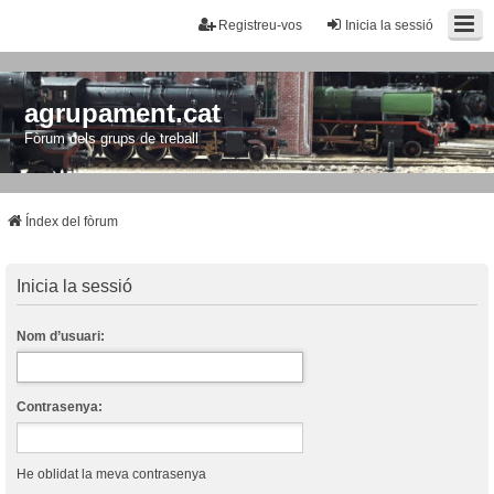
Registreu-vos
Inicia la sessió
agrupament.cat
Fòrum dels grups de treball
Índex del fòrum
Inicia la sessió
Nom d’usuari:
Contrasenya:
He oblidat la meva contrasenya