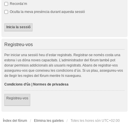
Recorda’m
Oculta la meva presència durant aquesta sessió
Registreu-vos
Per iniciar una sessió heu d’estar registrats. Registrar-se només costa una
estona i us dóna noves capacitats. L’administrador del fòrum també pot
donar permisos addicionals als usuaris registrats. Abans de registrar-vos
assegureu-vos que coneixeu les condicions d’ús. Si us plau, assegureu-vos
de llegir les regles del fòrum mentre hi navegueu.
Condicions d’ús
|
Normes de privadesa
Registreu-vos
Índex del fòrum
Elimina les galetes
Totes les hores són
UTC+02:00