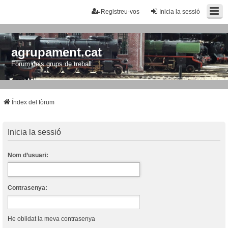
Registreu-vos
Inicia la sessió
agrupament.cat
Fòrum dels grups de treball
Índex del fòrum
Inicia la sessió
Nom d’usuari:
Contrasenya:
He oblidat la meva contrasenya