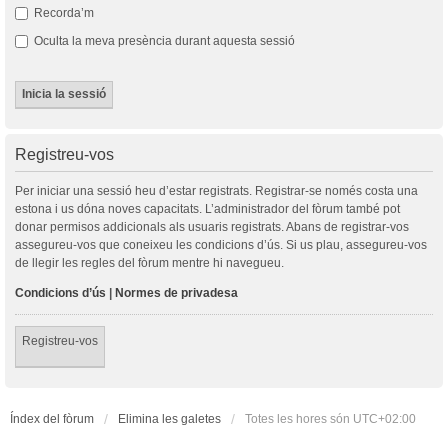
Recorda’m
Oculta la meva presència durant aquesta sessió
Registreu-vos
Per iniciar una sessió heu d’estar registrats. Registrar-se només costa una
estona i us dóna noves capacitats. L’administrador del fòrum també pot
donar permisos addicionals als usuaris registrats. Abans de registrar-vos
assegureu-vos que coneixeu les condicions d’ús. Si us plau, assegureu-vos
de llegir les regles del fòrum mentre hi navegueu.
Condicions d’ús
|
Normes de privadesa
Registreu-vos
Índex del fòrum
Elimina les galetes
Totes les hores són
UTC+02:00