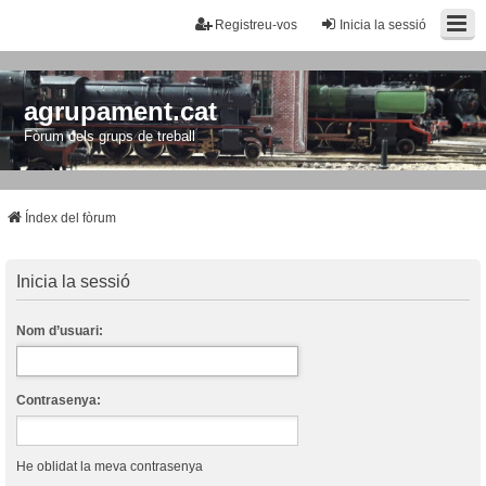
Registreu-vos
Inicia la sessió
agrupament.cat
Fòrum dels grups de treball
Índex del fòrum
Inicia la sessió
Nom d’usuari:
Contrasenya:
He oblidat la meva contrasenya