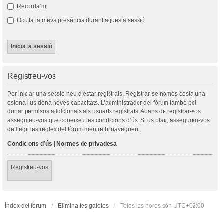
Recorda’m
Oculta la meva presència durant aquesta sessió
Registreu-vos
Per iniciar una sessió heu d’estar registrats. Registrar-se només costa una
estona i us dóna noves capacitats. L’administrador del fòrum també pot
donar permisos addicionals als usuaris registrats. Abans de registrar-vos
assegureu-vos que coneixeu les condicions d’ús. Si us plau, assegureu-vos
de llegir les regles del fòrum mentre hi navegueu.
Condicions d’ús
|
Normes de privadesa
Registreu-vos
Índex del fòrum
Elimina les galetes
Totes les hores són
UTC+02:00