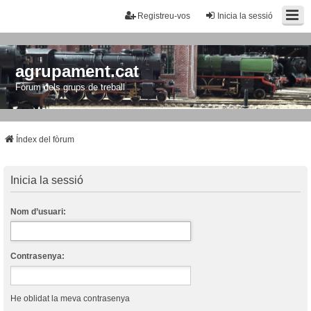
Registreu-vos
Inicia la sessió
agrupament.cat
Fòrum dels grups de treball
Índex del fòrum
Inicia la sessió
Nom d’usuari:
Contrasenya:
He oblidat la meva contrasenya