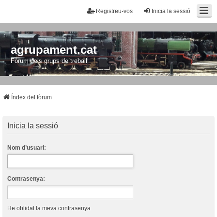
Registreu-vos
Inicia la sessió
agrupament.cat
Fòrum dels grups de treball
Índex del fòrum
Inicia la sessió
Nom d’usuari:
Contrasenya:
He oblidat la meva contrasenya