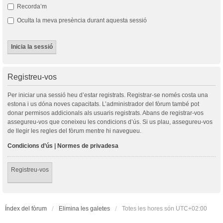
Recorda’m
Oculta la meva presència durant aquesta sessió
Registreu-vos
Per iniciar una sessió heu d’estar registrats. Registrar-se només costa una
estona i us dóna noves capacitats. L’administrador del fòrum també pot
donar permisos addicionals als usuaris registrats. Abans de registrar-vos
assegureu-vos que coneixeu les condicions d’ús. Si us plau, assegureu-vos
de llegir les regles del fòrum mentre hi navegueu.
Condicions d’ús
|
Normes de privadesa
Registreu-vos
Índex del fòrum
Elimina les galetes
Totes les hores són
UTC+02:00