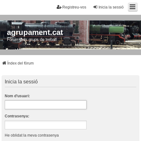
Registreu-vos
Inicia la sessió
agrupament.cat
Fòrum dels grups de treball
Índex del fòrum
Inicia la sessió
Nom d’usuari:
Contrasenya:
He oblidat la meva contrasenya