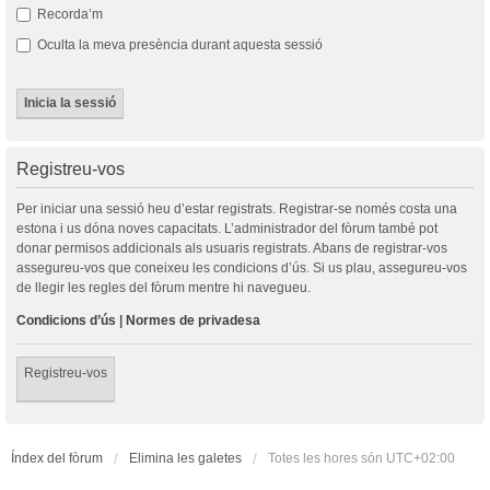
Recorda’m
Oculta la meva presència durant aquesta sessió
Registreu-vos
Per iniciar una sessió heu d’estar registrats. Registrar-se només costa una
estona i us dóna noves capacitats. L’administrador del fòrum també pot
donar permisos addicionals als usuaris registrats. Abans de registrar-vos
assegureu-vos que coneixeu les condicions d’ús. Si us plau, assegureu-vos
de llegir les regles del fòrum mentre hi navegueu.
Condicions d’ús
|
Normes de privadesa
Registreu-vos
Índex del fòrum
Elimina les galetes
Totes les hores són
UTC+02:00