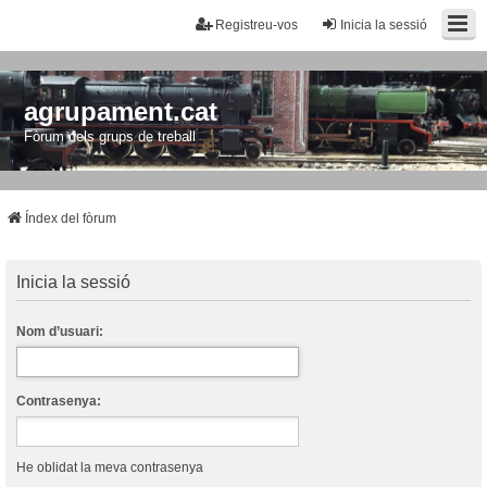
Registreu-vos
Inicia la sessió
agrupament.cat
Fòrum dels grups de treball
Índex del fòrum
Inicia la sessió
Nom d’usuari:
Contrasenya:
He oblidat la meva contrasenya