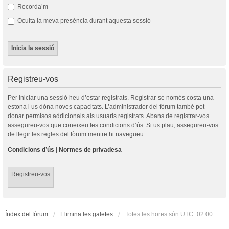
Recorda’m
Oculta la meva presència durant aquesta sessió
Registreu-vos
Per iniciar una sessió heu d’estar registrats. Registrar-se només costa una
estona i us dóna noves capacitats. L’administrador del fòrum també pot
donar permisos addicionals als usuaris registrats. Abans de registrar-vos
assegureu-vos que coneixeu les condicions d’ús. Si us plau, assegureu-vos
de llegir les regles del fòrum mentre hi navegueu.
Condicions d’ús
|
Normes de privadesa
Registreu-vos
Índex del fòrum
Elimina les galetes
Totes les hores són
UTC+02:00