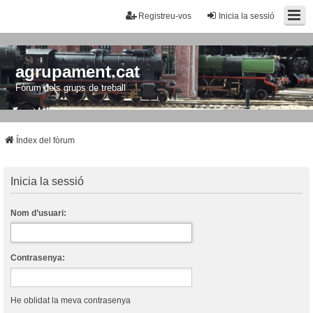
Registreu-vos
Inicia la sessió
agrupament.cat
Fòrum dels grups de treball
Índex del fòrum
Inicia la sessió
Nom d’usuari:
Contrasenya:
He oblidat la meva contrasenya