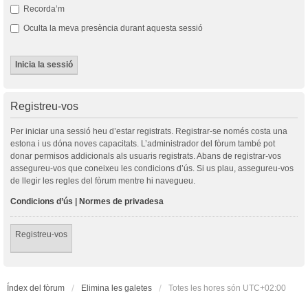
Recorda’m
Oculta la meva presència durant aquesta sessió
Registreu-vos
Per iniciar una sessió heu d’estar registrats. Registrar-se només costa una
estona i us dóna noves capacitats. L’administrador del fòrum també pot
donar permisos addicionals als usuaris registrats. Abans de registrar-vos
assegureu-vos que coneixeu les condicions d’ús. Si us plau, assegureu-vos
de llegir les regles del fòrum mentre hi navegueu.
Condicions d’ús
|
Normes de privadesa
Registreu-vos
Índex del fòrum
Elimina les galetes
Totes les hores són
UTC+02:00