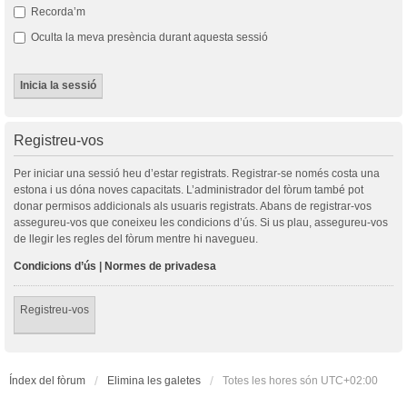
Recorda’m
Oculta la meva presència durant aquesta sessió
Registreu-vos
Per iniciar una sessió heu d’estar registrats. Registrar-se només costa una
estona i us dóna noves capacitats. L’administrador del fòrum també pot
donar permisos addicionals als usuaris registrats. Abans de registrar-vos
assegureu-vos que coneixeu les condicions d’ús. Si us plau, assegureu-vos
de llegir les regles del fòrum mentre hi navegueu.
Condicions d’ús
|
Normes de privadesa
Registreu-vos
Índex del fòrum
Elimina les galetes
Totes les hores són
UTC+02:00