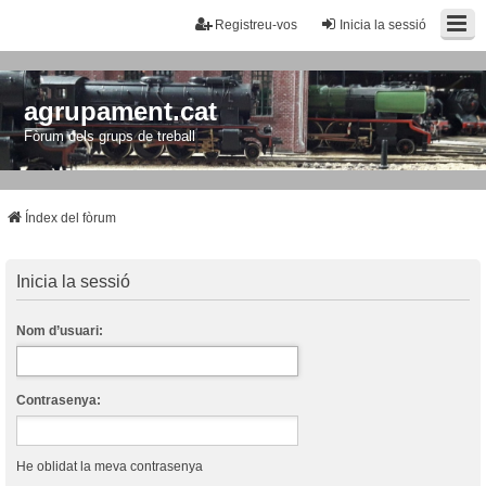
Registreu-vos
Inicia la sessió
agrupament.cat
Fòrum dels grups de treball
Índex del fòrum
Inicia la sessió
Nom d’usuari:
Contrasenya:
He oblidat la meva contrasenya