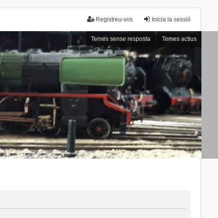
Registreu-vos
Inicia la sessió
Temes sense resposta
Temes actius