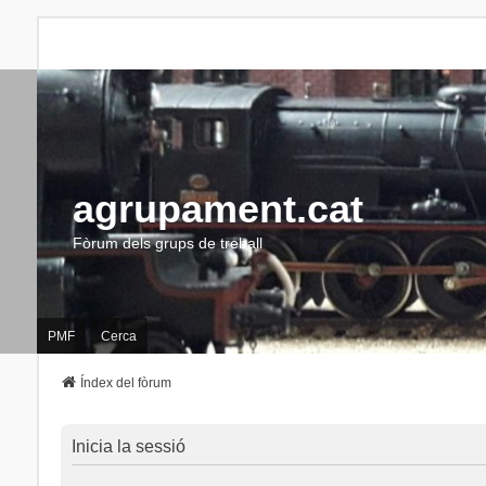
agrupament.cat
Fòrum dels grups de treball
PMF
Cerca
Índex del fòrum
Inicia la sessió