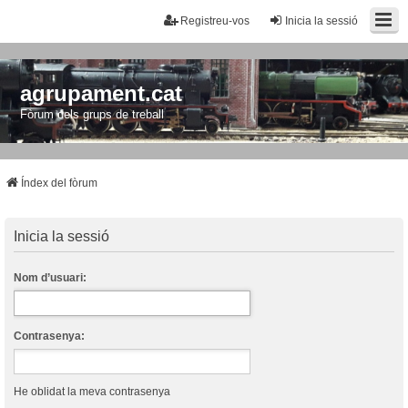
Registreu-vos
Inicia la sessió
agrupament.cat
Fòrum dels grups de treball
Índex del fòrum
Inicia la sessió
Nom d’usuari:
Contrasenya:
He oblidat la meva contrasenya