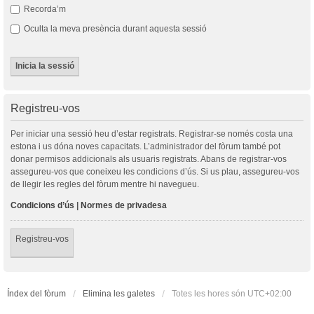
Recorda’m
Oculta la meva presència durant aquesta sessió
Registreu-vos
Per iniciar una sessió heu d’estar registrats. Registrar-se només costa una
estona i us dóna noves capacitats. L’administrador del fòrum també pot
donar permisos addicionals als usuaris registrats. Abans de registrar-vos
assegureu-vos que coneixeu les condicions d’ús. Si us plau, assegureu-vos
de llegir les regles del fòrum mentre hi navegueu.
Condicions d’ús
|
Normes de privadesa
Registreu-vos
Índex del fòrum
Elimina les galetes
Totes les hores són
UTC+02:00