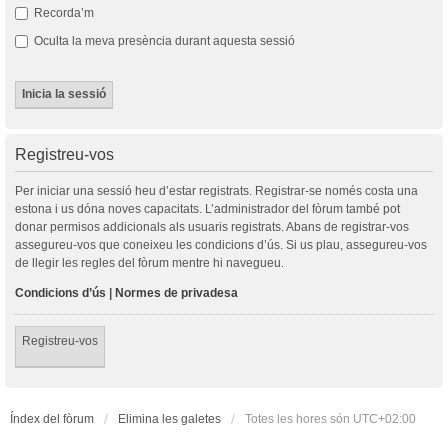
Recorda’m
Oculta la meva presència durant aquesta sessió
Registreu-vos
Per iniciar una sessió heu d’estar registrats. Registrar-se només costa una
estona i us dóna noves capacitats. L’administrador del fòrum també pot
donar permisos addicionals als usuaris registrats. Abans de registrar-vos
assegureu-vos que coneixeu les condicions d’ús. Si us plau, assegureu-vos
de llegir les regles del fòrum mentre hi navegueu.
Condicions d’ús
|
Normes de privadesa
Registreu-vos
Índex del fòrum
Elimina les galetes
Totes les hores són
UTC+02:00