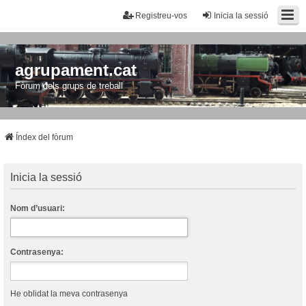
Registreu-vos
Inicia la sessió
agrupament.cat
Fòrum dels grups de treball
Índex del fòrum
Inicia la sessió
Nom d’usuari:
Contrasenya:
He oblidat la meva contrasenya